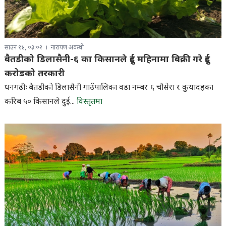
साउन १४, ०३:०२
नारायण अवस्थी
बैतडीको डिलासैनी-६ का किसानले दुई महिनामा बिक्री गरे दुई
करोडको तरकारी
धनगढीः बैतडीको डिलासैनी गाउँपालिका वडा नम्बर ६ चौसेरा र कुयादहका
करिब ५० किसानले दुई...
विस्तृतमा