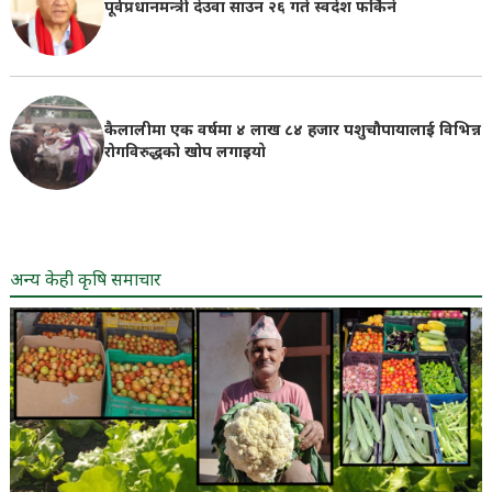
पूर्वप्रधानमन्त्री देउवा साउन २६ गते स्वदेश फर्किने
कैलालीमा एक वर्षमा ४ लाख ८४ हजार पशुचौपायालाई विभिन्न
रोगविरुद्धको खोप लगाइयाे
अन्य केही कृषि समाचार