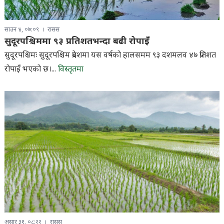
साउन ४, ०७:०९
रासस
सुदूरपश्चिममा ९३ प्रतिशतभन्दा बढी रोपाइँ
सुदूरपश्चिमः सुदूरपश्चिम प्रदेशमा यस वर्षको हालसमम ९३ दशमलव ४७ प्रतिशत
रोपाइँ भएको छ।...
विस्तृतमा
असार ३१, ०८:२२
रासस