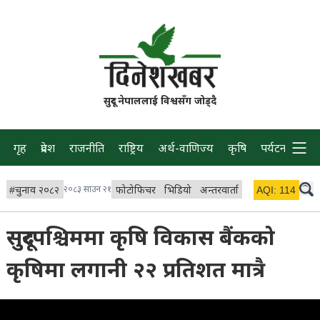
सुदूर नेपाललाई विश्वसँग जोड्दै
गृह
प्रदेश
राजनीति
राष्ट्रिय
अर्थ-वाणिज्य
कृषि
पर्यटन
प्रवास
#
चुनाव २०८२
२०८३ साउन २१
फोटोफिचर
भिडियो
अन्तरवार्ता
विचार/ब्लग
AQI:
114
लाइभ 
सुदूरपश्चिममा कृषि विकास बैंकको
कृषिमा लगानी २२ प्रतिशत मात्रै