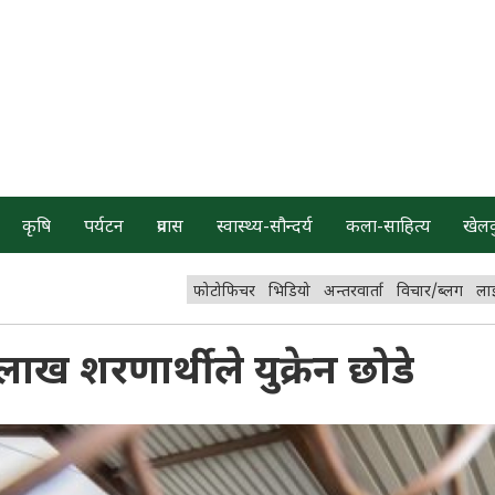
कृषि
पर्यटन
प्रवास
स्वास्थ्य-सौन्दर्य
कला-साहित्य
खेल
फोटोफिचर
भिडियो
अन्तरवार्ता
विचार/ब्लग
ला
ख शरणार्थीले युक्रेन छोडे