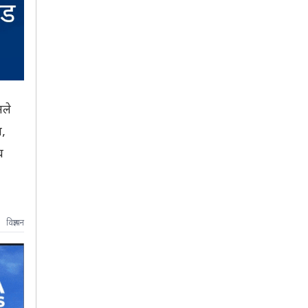
नले
च,
च
विज्ञापन