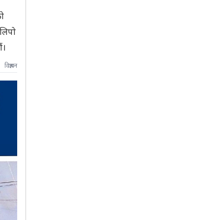
को
िलिपो
ं।
विज्ञापन