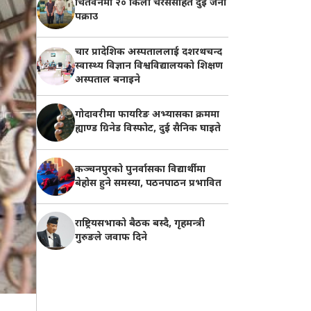
चितवनमा २० किलो चरेससहित दुई जना
पक्राउ
चार प्रादेशिक अस्पताललाई दशरथचन्द
स्वास्थ्य विज्ञान विश्वविद्यालयको शिक्षण
अस्पताल बनाइने
गोदावरीमा फायरिङ अभ्यासका क्रममा
ह्याण्ड ग्रिनेड विस्फोट, दुई सैनिक घाइते
कञ्चनपुरको पुनर्वासका विद्यार्थीमा
बेहोस हुने समस्या, पठनपाठन प्रभावित
राष्ट्रियसभाको बैठक बस्दै, गृहमन्त्री
गुरुङले जवाफ दिने