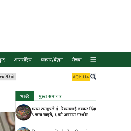
कुद
अन्तर्राष्ट्रिय
व्यापार/प्रर्वद्धन
रोचक
इभ रेडियो
AQI:
114
भर्खरै
मुख्य समाचार
ग्यास ट्याङ्करले ई–रिक्सालाई ठक्कर दिँदा
९ जना घाइते, ६ को अवस्था गम्भीर