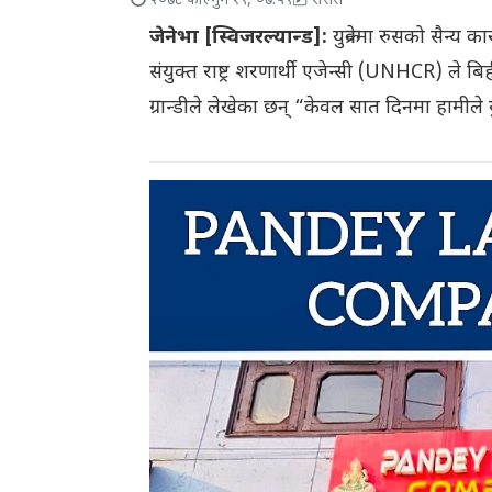
२०७८ फाल्गुन १९, ०७:५९
रासस
जेनेभा [स्विजरल्यान्ड]:
युक्रेनमा रुसको सैन्य
संयुक्त राष्ट्र शरणार्थी एजेन्सी (UNHCR) ल
ग्रान्डीले लेखेका छन् “केवल सात दिनमा हामीले