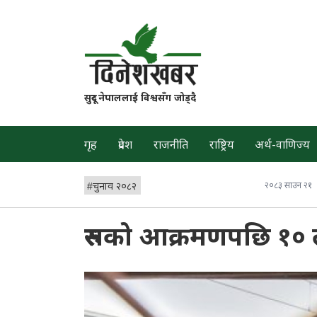
सुदूर नेपाललाई विश्वसँग जोड्दै
गृह
प्रदेश
राजनीति
राष्ट्रिय
अर्थ-वाणिज्य
#
चुनाव २०८२
२०८३ साउन २१
रुसको आक्रमणपछि १० ला