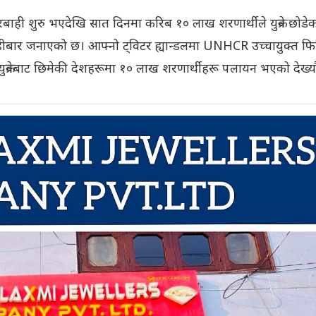
 कारबाही शुरु भएदेखि सात दिनमा करिब १० लाख शरणार्थीले युक्रेन छोडे
े बिहीबार जनाएको छ। आफ्नो ट्विटर ह्यान्डलमा UNHCR उच्चायुक्त फ
 युक्रेनबाट छिमेकी देशहरूमा १० लाख शरणार्थीहरू पलायन भएको देख्यौ