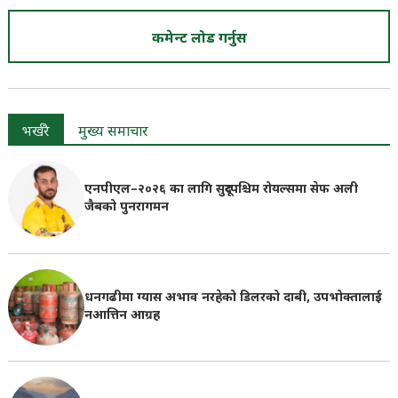
कमेन्ट लोड गर्नुस
भर्खरै
मुख्य समाचार
एनपीएल–२०२६ का लागि सुदूरपश्चिम रोयल्समा सेफ अली
जैबको पुनरागमन
धनगढीमा ग्यास अभाव नरहेको डिलरको दाबी, उपभोक्तालाई
नआत्तिन आग्रह