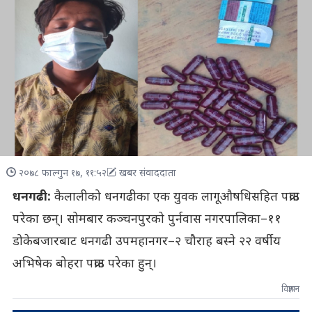
२०७८ फाल्गुन १७, ११:५२
खबर संवाददाता
धनगढी:
कैलालीको धनगढीका एक युवक लागूऔषधिसहित पक्राउ
परेका छन्। सोमबार कञ्चनपुरको पुर्नवास नगरपालिका–११
डोकेबजारबाट धनगढी उपमहानगर–२ चौराह बस्ने २२ वर्षीय
अभिषेक बोहरा पक्राउ परेका हुन्।
विज्ञापन