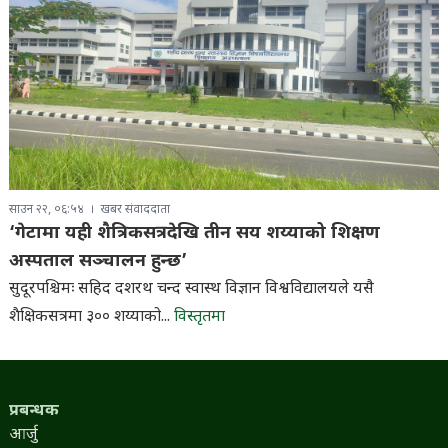
साउन २२, ०६:५४
खबर संवाददाता
‘गेटामा यही शैत्रिकसत्रदेखि तीन सय शय्याको शिक्षण
अस्पताल सञ्चालन हुन्छ’
सुदूरपश्चिमः सहिद दशरथ चन्द स्वास्थ विज्ञान विश्वविद्यालयले यसै
शैक्षिकसत्रमा ३०० शय्याको...
विस्तृतमा
प्रबन्धक
आर्जु