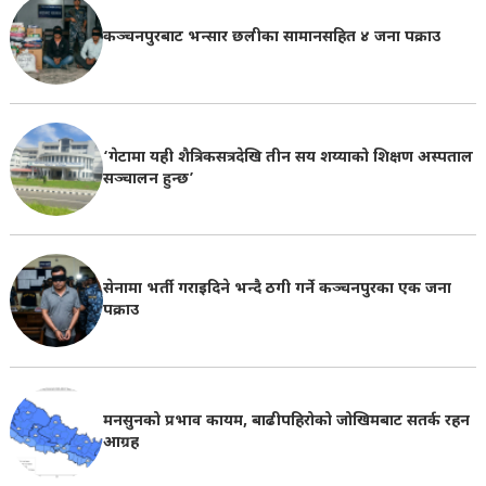
कञ्चनपुरबाट भन्सार छलीका सामानसहित ४ जना पक्राउ
‘गेटामा यही शैत्रिकसत्रदेखि तीन सय शय्याको शिक्षण अस्पताल
सञ्चालन हुन्छ’
सेनामा भर्ती गराइदिने भन्दै ठगी गर्ने कञ्चनपुरका एक जना
पक्राउ
मनसुनको प्रभाव कायम, बाढीपहिरोको जोखिमबाट सतर्क रहन
आग्रह