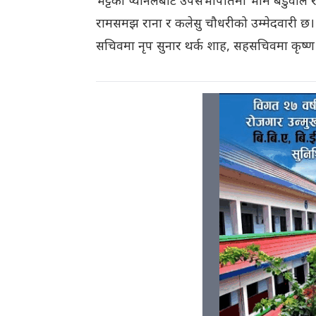
भट्टको प्यानलबाट उपसभापतिमा भीम बडुवाल र
रामसमझ राना र कलेसु चौधरीको उम्मेदवारी छ।
सचिवमा नृप सुनार थर्क शाह, सहसचिवमा कृष्ण पा