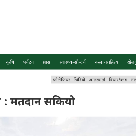
कृषि
पर्यटन
प्रवास
स्वास्थ्य-सौन्दर्य
कला-साहित्य
खेल
फोटोफिचर
भिडियो
अन्तरवार्ता
विचार/ब्लग
ला
शन : मतदान सकियो