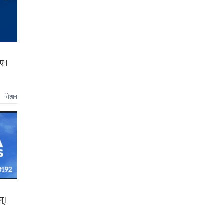
िए।
विज्ञापन
्।