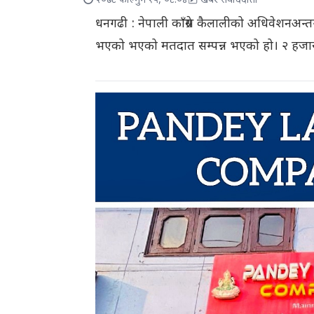
२०७८ फाल्गुन १५, ०८:०४
खबर संवाददाता
धनगढी : नेपाली काँग्रेस कैलालीको अधिवेशनअन
भएको भएको मतदात सम्पन्न भएको हो। २ हजार