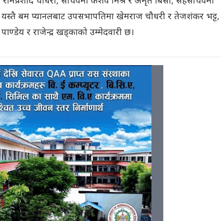
 रामप्रशाद चौधरी, सचिवमा केशव मिश्र र अमृत बिसी, सहसचिवमा
 यस्तै बम प्यानलबाट उपसभापतिमा खेमराज चौधरी र तेजशंकर भट्ट,
ण्डेय र राजेन्द्र खड्काको उम्मेदवारी छ।