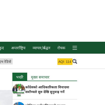
कुद
अन्तर्राष्ट्रिय
व्यापार/प्रर्वद्धन
रोचक
इभ रेडियो
AQI:
114
भर्खरै
मुख्य समाचार
काँग्रेसको आधिकारिकता विवादमा
सर्वोच्चले सुरु देखि सुनुवाइ गर्ने