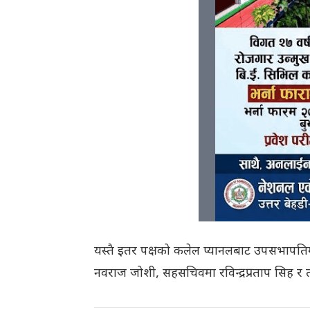
यस्तै इतर पक्षको कलेल प्यानलबाट उपसभापतिम
नवराज जोशी, सहसचिवमा रविन्द्रप्रताप सिह र 