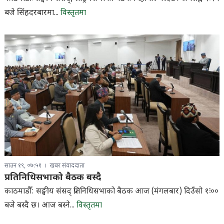
बजे सिंहदरबारमा...
विस्तृतमा
साउन १९, ०७:५१
खबर संवाददाता
प्रतिनिधिसभाको बैठक बस्दै
काठमाडौँ: सङ्घीय संसद् प्रतिनिधिसभाको बैठक आज (मंगलबार) दिउँसो १ः००
बजे बस्दै छ। आज बस्ने...
विस्तृतमा