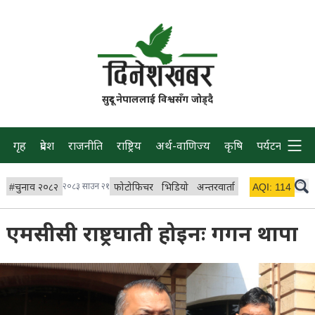
सुदूर नेपाललाई विश्वसँग जोड्दै
गृह
प्रदेश
राजनीति
राष्ट्रिय
अर्थ-वाणिज्य
कृषि
पर्यटन
प्रवास
#
चुनाव २०८२
२०८३ साउन २१
फोटोफिचर
भिडियो
अन्तरवार्ता
विचार/ब्लग
AQI:
114
लाइभ 
एमसीसी राष्ट्रघाती होइनः गगन थापा