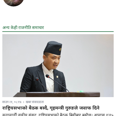
अन्य केही राजनीति समाचार
साउन २१, ०८:१४
खबर संवाददाता
राष्ट्रियसभाको बैठक बस्दै, गृहमन्त्री गुरुङले जवाफ दिने
काठमाडौँः सङ्घीय संसद्, राष्ट्रियसभाको बैठक बिहीबार बस्दैछ। अपराह्न १ः१५