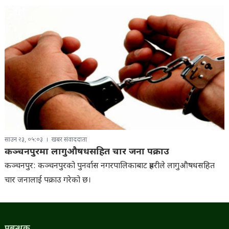
साउन २३, ०५:०३
खबर संवाददाता
कञ्चनपुरमा लागुऔषधसहित चार जना पक्राउ
कञ्चनपुर: कञ्चनपुरको पुनर्वास नगरपालिकाबाट प्रहरीले लागुऔषधसहित
चार जनालाई पक्राउ गरेको छ।
प्रबन्धक