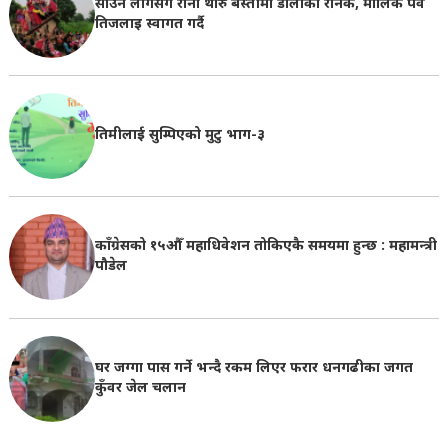
साउन लागेसँगै राना थारु बस्तीमा डोलाको रौनक, मौलिक पर्व
तिजलाइ स्वागत गर्दै
तिमीलाई सुम्पिएको मुटु भाग-३
काँग्रेसको १५औँ महाधिवेशन तोकिएकै समयमा हुन्छ : महामन्त्री
पौडेल
घर जग्गा पास गर्ने भन्दै रकम लिएर फरार धनगढीका जगत
कुँवर जेल चलान