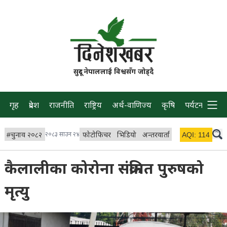
सुदूर नेपाललाई विश्वसँग जोड्दै
गृह
प्रदेश
राजनीति
राष्ट्रिय
अर्थ-वाणिज्य
कृषि
पर्यटन
प्रवास
#
चुनाव २०८२
२०८३ साउन २४
फोटोफिचर
भिडियो
अन्तरवार्ता
विचार/ब्लग
AQI:
114
लाइभ
कैलालीका कोरोना संक्रमित पुरुषको
मृत्यु