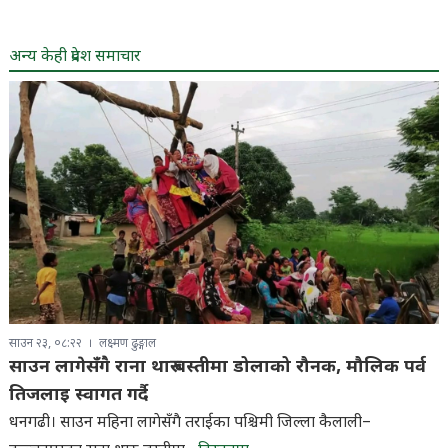
अन्य केही प्रदेश समाचार
साउन २३, ०८:२२
लक्ष्मण ढुङ्गाल
साउन लागेसँगै राना थारु बस्तीमा डोलाको रौनक, मौलिक पर्व
तिजलाइ स्वागत गर्दै
धनगढी। साउन महिना लागेसँगै तराईका पश्चिमी जिल्ला कैलाली–