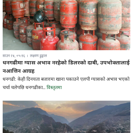
साउन २४, ०५:१६
लक्ष्मण ढुङ्गाल
धनगढीमा ग्यास अभाव नरहेको डिलरको दाबी, उपभोक्तालाई
नआत्तिन आग्रह
धनगढी: केही दिनयता बजारमा खाना पकाउने एलपी ग्यासको अभाव भएको
चर्चा चलेपछि धनगढीका...
विस्तृतमा