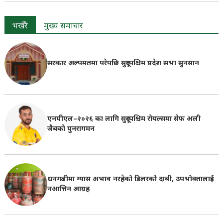
भर्खरै
मुख्य समाचार
सरकार अल्पमतमा परेपछि सुदूरपश्चिम प्रदेश सभा सुनसान
एनपीएल–२०२६ का लागि सुदूरपश्चिम रोयल्समा सेफ अली
जैबको पुनरागमन
धनगढीमा ग्यास अभाव नरहेको डिलरको दाबी, उपभोक्तालाई
नआत्तिन आग्रह