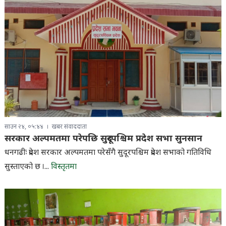
साउन २४, ०५:४४
खबर संवाददाता
सरकार अल्पमतमा परेपछि सुदूरपश्चिम प्रदेश सभा सुनसान
धनगढीः प्रदेश सरकार अल्पमतमा परेसँगै सुदूरपश्चिम प्रदेश सभाको गतिविधि
सुस्ताएको छ ।...
विस्तृतमा