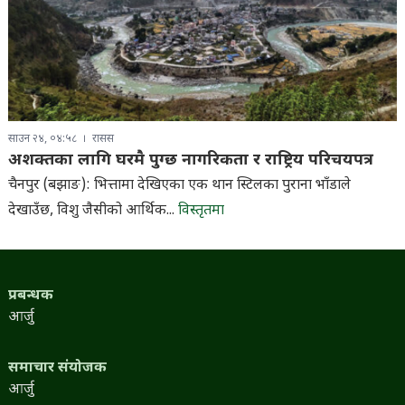
साउन २४, ०४:५८
रासस
अशक्तका लागि घरमै पुग्छ नागरिकता र राष्ट्रिय परिचयपत्र
चैनपुर (बझाङ): भित्तामा देखिएका एक थान स्टिलका पुराना भाँडाले
देखाउँछ, विशु जैसीको आर्थिक...
विस्तृतमा
प्रबन्धक
आर्जु
समाचार संयोजक
आर्जु