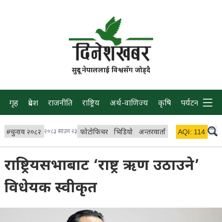
सुदूर नेपाललाई विश्वसँग जोड्दै
गृह
प्रदेश
राजनीति
राष्ट्रिय
अर्थ-वाणिज्य
कृषि
पर्यटन
प्रवास
#
चुनाव २०८२
२०८३ साउन २३
फोटोफिचर
भिडियो
अन्तरवार्ता
विचार/ब्लग
AQI:
114
लाइभ 
राष्ट्रियसभाबाट ‘राष्ट्र ऋण उठाउने’
विधेयक स्वीकृत