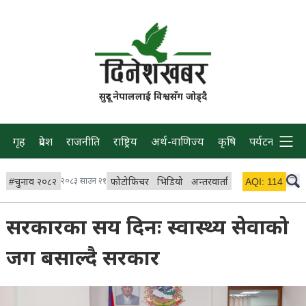
सुदूर नेपाललाई विश्वसँग जोड्दै
गृह
प्रदेश
राजनीति
राष्ट्रिय
अर्थ-वाणिज्य
कृषि
पर्यटन
प्रवास
#
चुनाव २०८२
२०८३ साउन २१
फोटोफिचर
भिडियो
अन्तरवार्ता
विचार/ब्लग
AQI:
114
लाइभ 
सरकारका सय दिनः स्वास्थ्य सेवाको
जग बसाल्दै सरकार