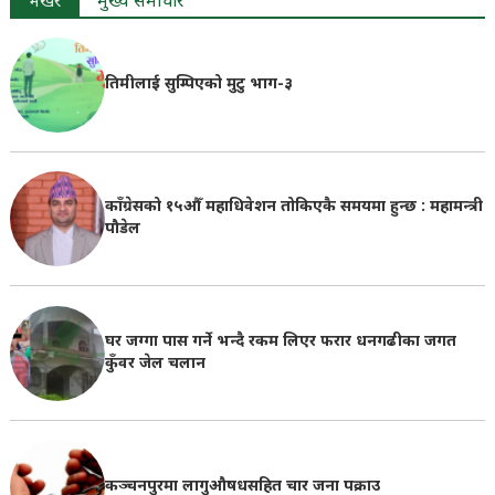
भर्खरै
मुख्य समाचार
तिमीलाई सुम्पिएको मुटु भाग-३
काँग्रेसको १५औँ महाधिवेशन तोकिएकै समयमा हुन्छ : महामन्त्री
पौडेल
घर जग्गा पास गर्ने भन्दै रकम लिएर फरार धनगढीका जगत
कुँवर जेल चलान
कञ्चनपुरमा लागुऔषधसहित चार जना पक्राउ