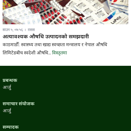
साउन ५, ०७:५६
रासस
अत्यावश्यक औषधि उत्पादनको समझदारी
काठमाडौँ: स्वास्थ्य तथा खाद्य स्वच्छता मन्त्रालय र नेपाल औषधि
लिमिटेडबीच स्वदेशी औषधि...
विस्तृतमा
प्रबन्धक
आर्जु
समाचार संयोजक
आर्जु
सम्पादक