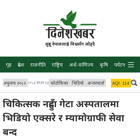
सुदूर नेपाललाई विश्वसँग जोड्दै
गृह
प्रदेश
राजनीति
राष्ट्रिय
अर्थ-वाणिज्य
कृषि
पर्यटन
प्रवास
#
चुनाव २०८२
२०८३ साउन २३
फोटोफिचर
भिडियो
अन्तरवार्ता
विचार/ब्लग
AQI:
114
लाइभ 
चिकित्सक नहुँदा गेटा अस्पतालमा
भिडियो एक्सरे र म्यामोग्राफी सेवा
बन्द