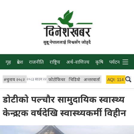
सुदूर नेपाललाई विश्वसँग जोड्दै
गृह
प्रदेश
राजनीति
राष्ट्रिय
अर्थ-वाणिज्य
कृषि
पर्यटन
प्रवास
#
चुनाव २०८२
२०८३ साउन २२
फोटोफिचर
भिडियो
अन्तरवार्ता
विचार/ब्लग
AQI:
114
लाइभ 
डोटीको पल्चौर सामुदायिक स्वास्थ्य
केन्द्र एक वर्षदेखि स्वास्थ्यकर्मी विहीन