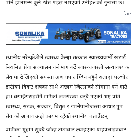
पनि हालसम्म कुनै ठोस पहल नभएको उनीहरूको गुनासो छ।
विज्ञापन
स्थानीय नरेन्द्र क्षेत्रीले स्वास्थ्य केन्द्रमा तत्काल स्वास्थ्यकर्मी खटाई
नियमित सेवा सञ्चालन गर्न माग गर्दै स्वास्थ्यजस्तो अत्यावश्यक
सेवामा देखिएको समस्या अब थप लम्बिन नहुने बताए। पल्चौर
डोटीको विकट क्षेत्रका साथै अछाम जिल्लाको सीमामा पर्ने गाउँ
हो। बसाइँसराइसँगै गाउँको जनसंख्या घट्दै गएको भए पनि
स्वास्थ्य, सडक, सञ्चार, विद्युत र खानेपानीजस्ता आधारभूत
सेवाको अभाव अझै कायम रहेको स्थानीय बताउँछन्।
पानीका मुहान सुक्दै जाँदा टाढाबाट ल्याइएको पाइपलाइनबाट