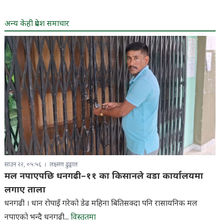
अन्य केही प्रदेश समाचार
साउन २२, ०५:५६
लक्ष्मण ढुङ्गाल
मल नपाएपछि धनगढी–११ का किसानले वडा कार्यालयमा
लगाए ताला
धनगढी । धान रोपाइँ गरेको डेढ महिना बितिसक्दा पनि रासायनिक मल
नपाएको भन्दै धनगढी...
विस्तृतमा