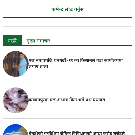
कमेन्ट लोड गर्नुस
भर्खरै
मुख्य समाचार
मल नपाएपछि धनगढी–११ का किसानले वडा कार्यालयमा
लगाए ताला
कञ्चनपुरमा मल अभाव किन भन्ने प्रश्न यथावत
बैतडीको पुर्चौडीमा जैविक विविधताको आधा करोड बजेटले