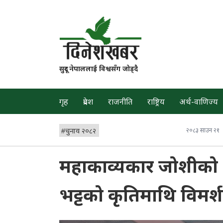
सुदूर नेपाललाई विश्वसँग जोड्दै
गृह
प्रदेश
राजनीति
राष्ट्रिय
अर्थ-वाणिज्य
#
चुनाव २०८२
२०८३ साउन २१
महाकाव्यकार जोशीको '
भट्टको कृतिमाथि विमर्श