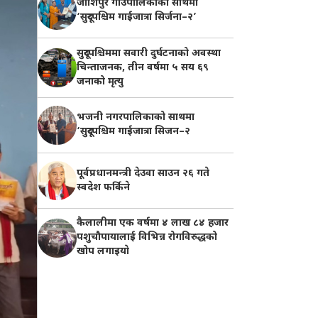
जोशिपुर गाउँपालिकाको साथमा
‘सुदूरपश्चिम गाईजात्रा सिर्जना–२’
सुदूरपश्चिममा सवारी दुर्घटनाको अवस्था
चिन्ताजनक, तीन वर्षमा ५ सय ६९
जनाको मृत्यु
भजनी नगरपालिकाको साथमा
‘सुदूरपश्चिम गाईजात्रा सिजन–२
पूर्वप्रधानमन्त्री देउवा साउन २६ गते
स्वदेश फर्किने
कैलालीमा एक वर्षमा ४ लाख ८४ हजार
पशुचौपायालाई विभिन्न रोगविरुद्धको
खोप लगाइयाे