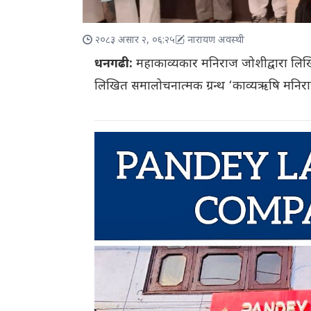
२०८३ असार २, ०६:२५
नारायण अवस्थी
धनगढी:
महाकाव्यकार मनिराज जोशीद्वारा लिखित ‘
लिखित समालोचनात्मक ग्रन्थ ‘काव्यऋषि मनिराज