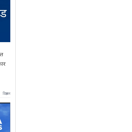
्त
कार
,
विज्ञापन