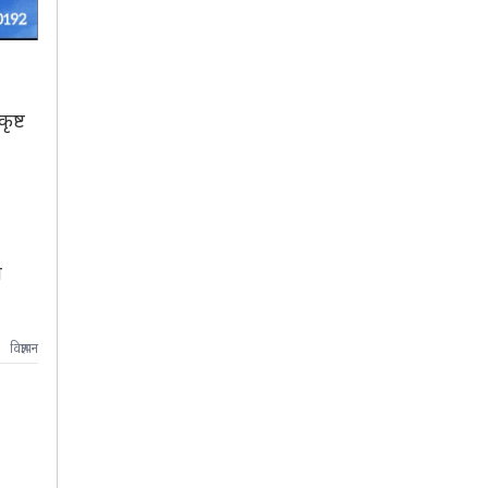
ृष्ट
ी
विज्ञापन