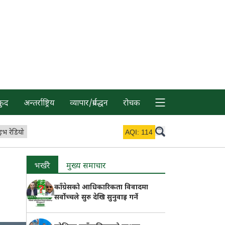
कुद
अन्तर्राष्ट्रिय
व्यापार/प्रर्वद्धन
रोचक
इभ रेडियो
AQI:
114
भर्खरै
मुख्य समाचार
काँग्रेसको आधिकारिकता विवादमा
सर्वोच्चले सुरु देखि सुनुवाइ गर्ने