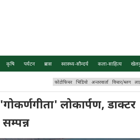
कृषि
पर्यटन
प्रवास
स्वास्थ्य-सौन्दर्य
कला-साहित्य
खेल
फोटोफिचर
भिडियो
अन्तरवार्ता
विचार/ब्लग
ला
गोकर्णगीता' लोकार्पण, डाक्टर
 सम्पन्न