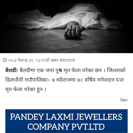
२०८३ वैशाख ३०, ०३:०९
खबर संवाददाता
बैतडी:
बैतडीमा एक जना पुरुष मृत फेला परेका छन । जिल्लाको
डिलाशैनी गाउँपालिका– ४ मठैराजमा ४८ वर्षिय गणेशदत्त पन्त
मृत फेला परेका हुन ।
विज्ञापन