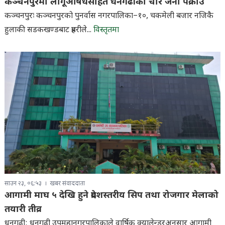
कञ्चनपुरमा लागूऔषधसहित धनगढीका चार जना पक्राउ
कञ्चनपुरः कञ्चनपुरको पुनर्वास नगरपालिका–१०, चकमेली बजार नजिकै
हुलाकी सडकखण्डबाट प्रहरीले...
विस्तृतमा
साउन २३, ०६:५३
खबर संवाददाता
आगामी माघ ५ देखि हुने प्रदेशस्तरीय सिप तथा रोजगार मेलाको
तयारी तीव्र
धनगढी: धनगढी उपमहानगरपालिकाले वार्षिक क्यालेन्डरअनुसार आगामी