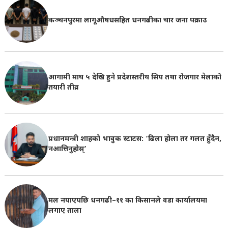
कञ्चनपुरमा लागूऔषधसहित धनगढीका चार जना पक्राउ
आगामी माघ ५ देखि हुने प्रदेशस्तरीय सिप तथा रोजगार मेलाको
तयारी तीव्र
प्रधानमन्त्री शाहको भावुक स्टाटस: ‘ढिला होला तर गलत हुँदैन,
नआत्तिनुहोस्’
मल नपाएपछि धनगढी–११ का किसानले वडा कार्यालयमा
लगाए ताला