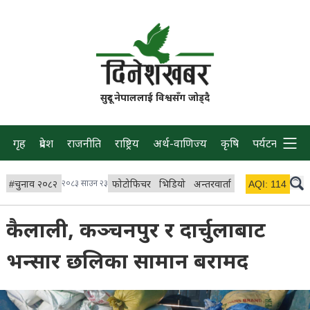
सुदूर नेपाललाई विश्वसँग जोड्दै
गृह
प्रदेश
राजनीति
राष्ट्रिय
अर्थ-वाणिज्य
कृषि
पर्यटन
प्रवास
#
चुनाव २०८२
२०८३ साउन २३
फोटोफिचर
भिडियो
अन्तरवार्ता
विचार/ब्लग
AQI:
114
लाइभ 
कैलाली, कञ्चनपुर र दार्चुलाबाट
भन्सार छलिका सामान बरामद