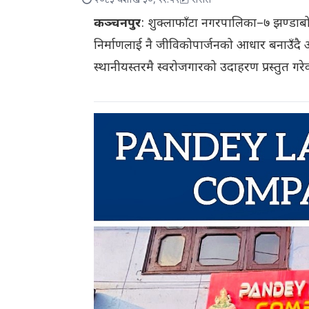
२०८३ वैशाख ३०, ११:५९
रासस
कञ्चनपुर
: शुक्लाफाँटा नगरपालिका–७ झण्डाबो
निर्माणलाई नै जीविकोपार्जनको आधार बनाउँदै
स्थानीयस्तरमै स्वरोजगारको उदाहरण प्रस्तुत गरे