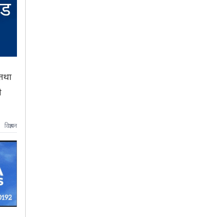
 तथा
े
विज्ञापन