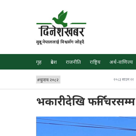
सुदूर नेपाललाई विश्वसँग जोड्दै
गृह
प्रदेश
राजनीति
राष्ट्रिय
अर्थ-वाणिज्य
#
चुनाव २०८२
२०८३ साउन २२
भकारीदेखि फर्निचरसम्म 