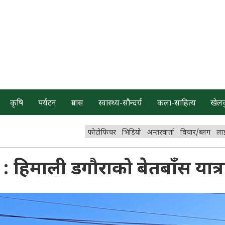
कृषि
पर्यटन
प्रवास
स्वास्थ्य-सौन्दर्य
कला-साहित्य
खेल
फोटोफिचर
भिडियो
अन्तरवार्ता
विचार/ब्लग
ला
: हिमाली डगौराको बेतबाँस यात्र