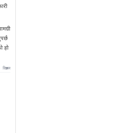
कारी
मग्री
पर्छ
ो हो
विज्ञापन