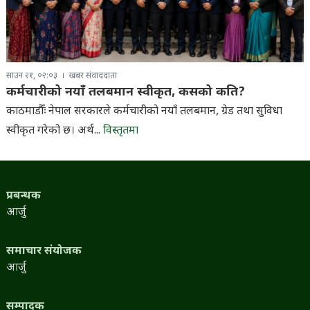
साउन २१, ०२:०३
खबर संवाददाता
कर्मचारीको नयाँ तलबमान स्वीकृत, कसको कति?
काठमाडौँः नेपाल सरकारले कर्मचारीको नयाँ तलबमान, ग्रेड तथा सुविधा
स्वीकृत गरेको छ। अर्थ...
विस्तृतमा
प्रबन्धक
आर्जु
समाचार संयोजक
आर्जु
सम्पादक