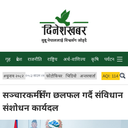
सुदूर नेपाललाई विश्वसँग जोड्दै
गृह
प्रदेश
राजनीति
राष्ट्रिय
अर्थ-वाणिज्य
कृषि
पर्यटन
प्रवास
#
चुनाव २०८२
२०८३ साउन २१
फोटोफिचर
भिडियो
अन्तरवार्ता
विचार/ब्लग
AQI:
114
लाइभ 
सञ्चारकर्मीसँग छलफल गर्दै संविधान
संशोधन कार्यदल