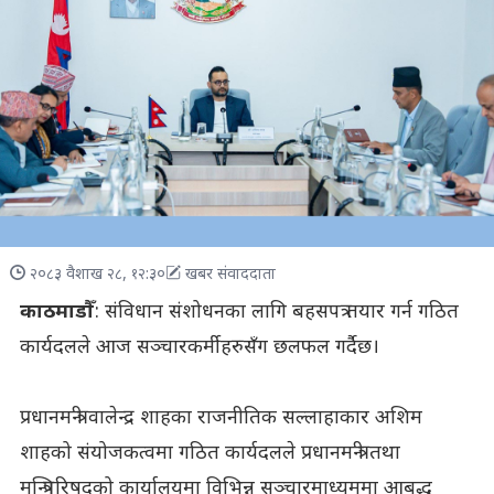
२०८३ वैशाख २८, १२:३०
खबर संवाददाता
काठमाडौँ
: संविधान संशोधनका लागि बहसपत्र तयार गर्न गठित
कार्यदलले आज सञ्चारकर्मीहरुसँग छलफल गर्दैछ।
प्रधानमन्त्री वालेन्द्र शाहका राजनीतिक सल्लाहाकार अशिम
शाहको संयोजकत्वमा गठित कार्यदलले प्रधानमन्त्री तथा
मन्त्रिपरिषद्को कार्यालयमा विभिन्न सञ्चारमाध्यममा आबद्ध