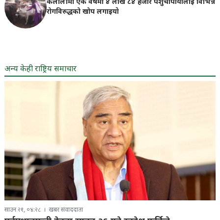
कैलालीमा एक वर्षमा ४ लाख ८४ हजार पशुचौपायालाई विभिन्न
रोगविरुद्धको खोप लगाइयाे
अन्य केही राष्ट्रिय समाचार
साउन २१, ०४:२८
खबर संवाददाता