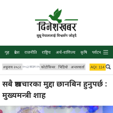
सुदूर नेपाललाई विश्वसँग जोड्दै
गृह
प्रदेश
राजनीति
राष्ट्रिय
अर्थ-वाणिज्य
कृषि
पर्यटन
प्रवास
#
चुनाव २०८२
२०८३ साउन २५
फोटोफिचर
भिडियो
अन्तरवार्ता
विचार/ब्लग
AQI:
114
लाइभ
सबै भ्रष्टाचारका मुद्दा छानबिन हुनुपर्छ :
मुख्यमन्त्री शाह