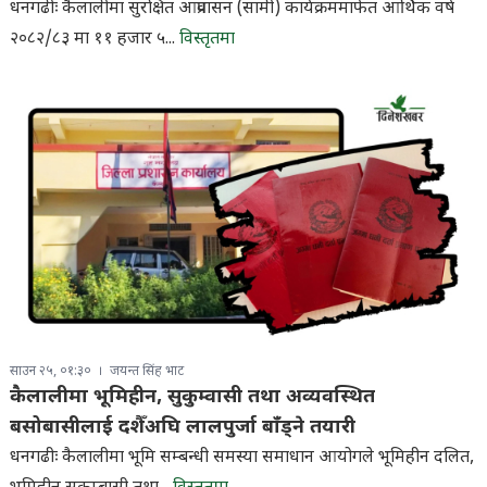
धनगढीः कैलालीमा सुरक्षित आप्रवासन (सामी) कार्यक्रममार्फत आर्थिक वर्ष
२०८२/८३ मा ११ हजार ५...
विस्तृतमा
साउन २५, ०१:३०
जयन्त सिंह भाट
कैलालीमा भूमिहीन, सुकुम्वासी तथा अव्यवस्थित
बसोबासीलाई दशैँअघि लालपुर्जा बाँड्ने तयारी
धनगढीः कैलालीमा भूमि सम्बन्धी समस्या समाधान आयोगले भूमिहीन दलित,