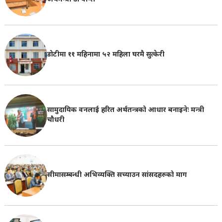
डोटीमा ११ महिनामा ५२ महिला घरमै सुत्केरी
सामुदायिक वनलाई हरित अर्थतन्त्रको आधार बनाइनेः मन्त्री
चौधरी
सीमासम्बन्धी अभिव्यक्ति सच्याउन सांसदहरुको माग