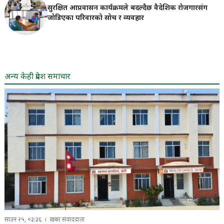
सुरक्षित आप्रवासन कार्यक्रमले बदल्दैछ वैदेशिक राेजगारसंग
जाेडिएका परिवारकाे साेच र व्यवहार
अन्य केही प्रदेश समाचार
साउन २५, ०३:३६
खबर संवाददाता