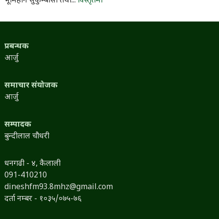
भूमिहीन सुकुम्बासी तथा...
विस्तृतमा
प्रबन्धक
आर्जु
समाचार संयोजक
आर्जु
सम्पादक
बुन्दीलाल चौधरी
धनगढी - ४, कैलाली
091-410210
dineshfm93.8mhz@gmail.com
दर्ता नम्बर - १०३५/०७५-७६