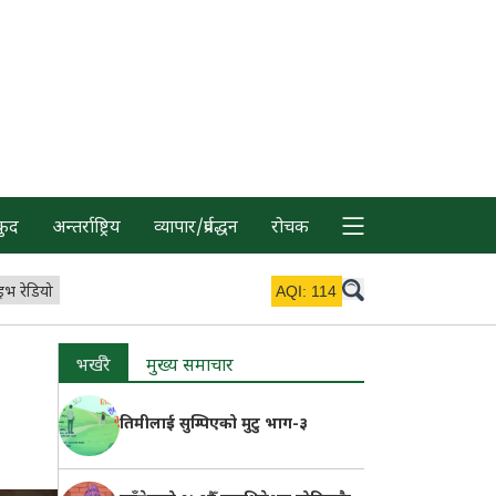
कुद
अन्तर्राष्ट्रिय
व्यापार/प्रर्वद्धन
रोचक
इभ रेडियो
AQI:
114
भर्खरै
मुख्य समाचार
तिमीलाई सुम्पिएको मुटु भाग-३