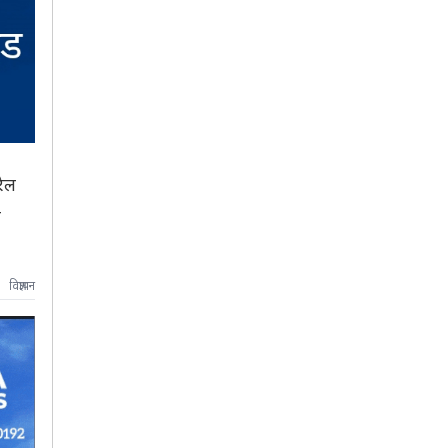
रेल
ो
विज्ञापन