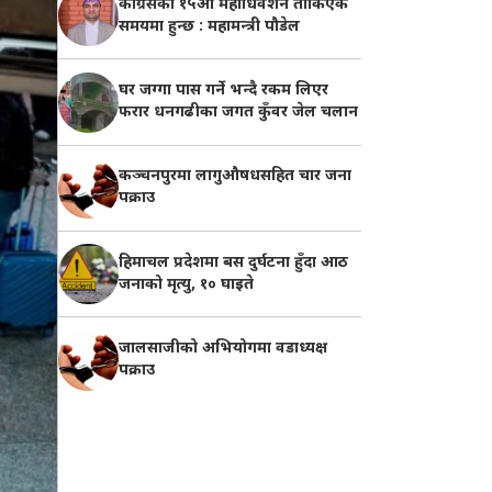
काँग्रेसको १५औँ महाधिवेशन तोकिएकै
समयमा हुन्छ : महामन्त्री पौडेल
घर जग्गा पास गर्ने भन्दै रकम लिएर
फरार धनगढीका जगत कुँवर जेल चलान
कञ्चनपुरमा लागुऔषधसहित चार जना
पक्राउ
हिमाचल प्रदेशमा बस दुर्घटना हुँदा आठ
जनाको मृत्यु, १० घाइते
जालसाजीको अभियोगमा वडाध्यक्ष
पक्राउ