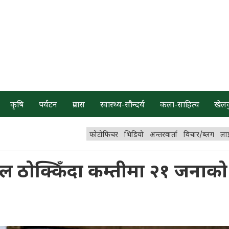
कृषि
पर्यटन
प्रवास
स्वास्थ्य-सौन्दर्य
कला-साहित्य
खेल
फोटोफिचर
भिडियो
अन्तरवार्ता
विचार/ब्लग
ला
 रेल ठोक्किँदा कम्तीमा २१ जनाको