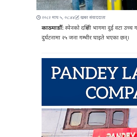
२०८२ माघ ५, ०८:४४
खबर संवाददाता
काठमाडौँ:
स्पेनको दक्षिणी भागमा दुई वटा उच
दुर्घटनामा २५ जना गम्भीर घाइते भएका छन्।