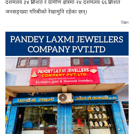
दशमलव ३४ प्रतिशत र ग्रामीण क्षेत्रमा २४ दशमलव ६६ प्रतिशत
जनसङ्ख्या गरिबीको रेखामुनि रहेका छन्।
विज्ञापन