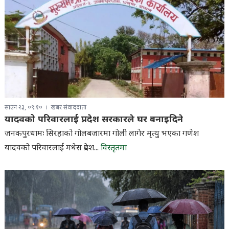
साउन २३, ०९:१०
खबर संवाददाता
यादवको परिवारलाई प्रदेश सरकारले घर बनाइदिने
जनकपुरधामः सिरहाको गोलबजारमा गोली लागेर मृत्यु भएका गणेश
यादवको परिवारलाई मधेस प्रदेश...
विस्तृतमा