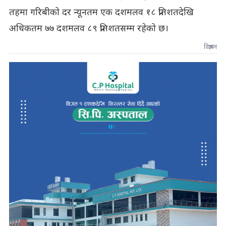
तहमा गरिबीको दर न्यूनतम एक दशमलव १८ प्रतिशतदेखि
अधिकतम ७७ दशमलव ८९ प्रतिशतसम्म रहेको छ।
विज्ञापन