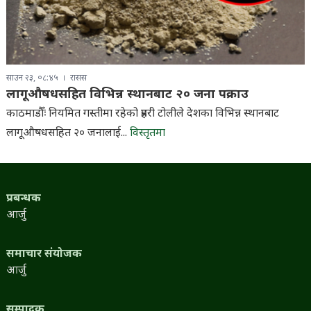
साउन २३, ०८:४५
रासस
लागूऔषधसहित विभिन्न स्थानबाट २० जना पक्राउ
काठमाडौँः नियमित गस्तीमा रहेको प्रहरी टोलीले देशका विभिन्न स्थानबाट
लागूऔषधसहित २० जनालाई...
विस्तृतमा
प्रबन्धक
आर्जु
समाचार संयोजक
आर्जु
सम्पादक