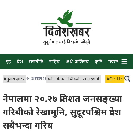
सुदूर नेपाललाई विश्वसँग जोड्दै
गृह
प्रदेश
राजनीति
राष्ट्रिय
अर्थ-वाणिज्य
कृषि
पर्यटन
प्रवास
#
चुनाव २०८२
२०८३ साउन २३
फोटोफिचर
भिडियो
अन्तरवार्ता
विचार/ब्लग
AQI:
114
लाइभ 
नेपालमा २०.२७ प्रतिशत जनसङ्ख्या
गरिबीको रेखामुनि, सुदूरपश्चिम प्रदेश
सबैभन्दा गरिब