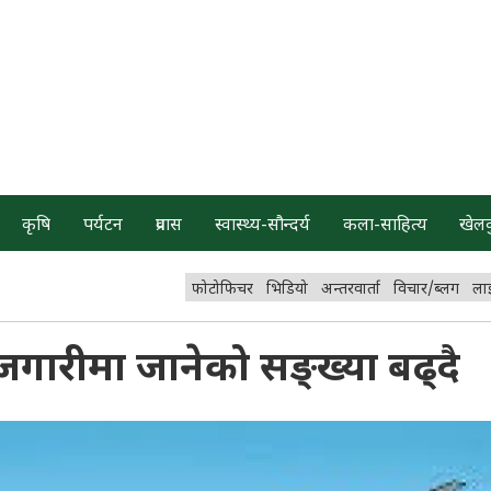
कृषि
पर्यटन
प्रवास
स्वास्थ्य-सौन्दर्य
कला-साहित्य
खेल
फोटोफिचर
भिडियो
अन्तरवार्ता
विचार/ब्लग
ला
जगारीमा जानेको सङ्ख्या बढ्दै