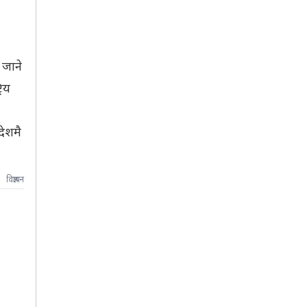
 जाने
रिय
देशमै
विज्ञापन