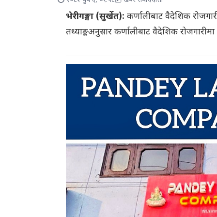
२०८२ पुष ६, ०१:५८
खबर संवाददाता
भेरीगङ्गा (सुर्खेत):
कर्णालीबाट वैदेशिक रोजगारी
तथ्याङ्कअनुसार कर्णालीबाट वैदेशिक रोजगारीमा