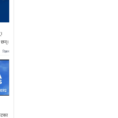
्।
 छन्।
विज्ञापन
ोटका