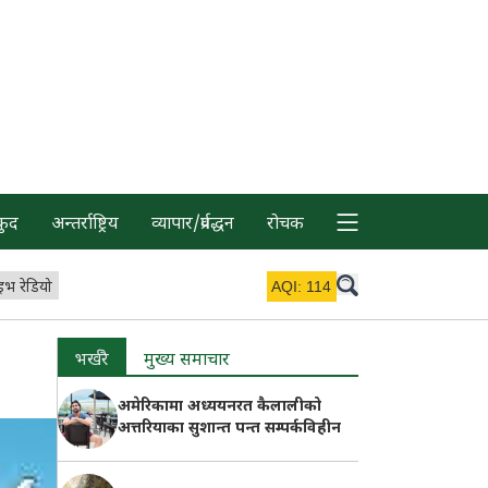
कुद
अन्तर्राष्ट्रिय
व्यापार/प्रर्वद्धन
रोचक
इभ रेडियो
AQI:
114
भर्खरै
मुख्य समाचार
अमेरिकामा अध्ययनरत कैलालीको
अत्तरियाका सुशान्त पन्त सम्पर्कविहीन