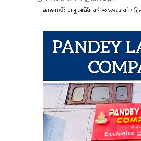
२०८२ कार्तिक ३०, ०४:०४
खबर संवाददाता
काठमाडौँ:
चालू आर्थिक वर्ष २०८२र८३ को पहिलो 