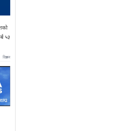
ेशको
र्ब ५३
विज्ञापन