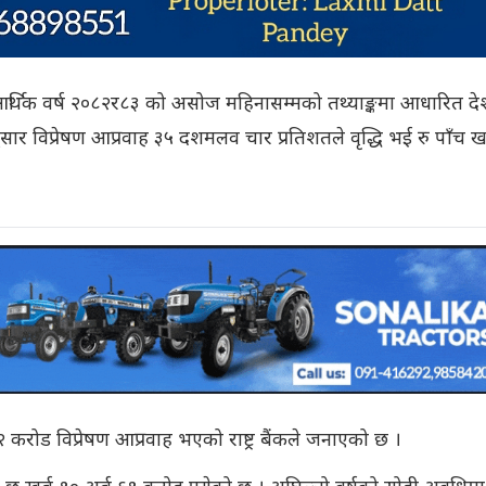
लू आर्थिक वर्ष २०८२र८३ को असोज महिनासम्मको तथ्याङ्कमा आधारित द
नुसार विप्रेषण आप्रवाह ३५ दशमलव चार प्रतिशतले वृद्धि भई रु पाँच ख
 करोड विप्रेषण आप्रवाह भएको राष्ट्र बैंकले जनाएको छ ।