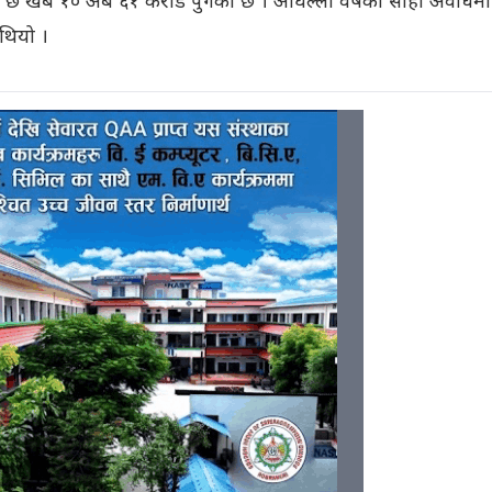
ु छ खर्ब १० अर्ब ६१ करोड पुगेको छ । अघिल्लो वर्षको सोही अवधिमा
 थियो ।