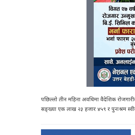
पछिल्लो तीन महिना अवधिमा वैदेशिक रोजगारीका 
सङ्ख्या एक लाख २३ हजार ४५९ र पुनःश्रम स्वी