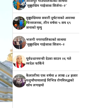
जोशिपुर गाउँपालिकाको साथमा
‘सुदूरपश्चिम गाईजात्रा सिर्जना–२’
सुदूरपश्चिममा सवारी दुर्घटनाको अवस्था
चिन्ताजनक, तीन वर्षमा ५ सय ६९
जनाको मृत्यु
भजनी नगरपालिकाको साथमा
‘सुदूरपश्चिम गाईजात्रा सिजन–२
पूर्वप्रधानमन्त्री देउवा साउन २६ गते
स्वदेश फर्किने
कैलालीमा एक वर्षमा ४ लाख ८४ हजार
पशुचौपायालाई विभिन्न रोगविरुद्धको
खोप लगाइयाे