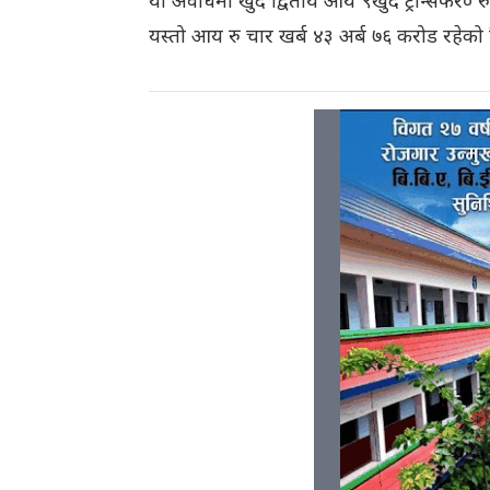
यो अवधिमा खुद द्वितीय आय ९खुद ट्रान्सफर० र
यस्तो आय रु चार खर्ब ४३ अर्ब ७६ करोड रहेको