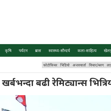
कृषि
पर्यटन
प्रवास
स्वास्थ्य-सौन्दर्य
कला-साहित्य
खेल
फोटोफिचर
भिडियो
अन्तरवार्ता
विचार/ब्लग
ला
र्बभन्दा बढी रेमिट्यान्स भित्रि