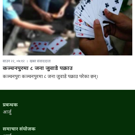
साउन २२, ०७:१२
खबर संवाददाता
कञ्चनपुरमा ८ जना जुवाडे पक्राउ
कञ्चनपुरः कञ्चनपुरमा ८ जना जुवाडे पक्राउ परेका छन्।
प्रबन्धक
आर्जु
समाचार संयोजक