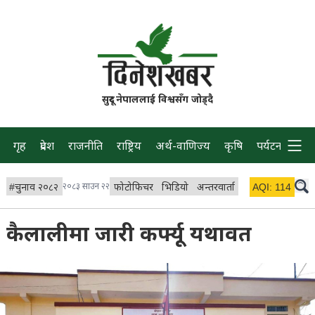
सुदूर नेपाललाई विश्वसँग जोड्दै
गृह
प्रदेश
राजनीति
राष्ट्रिय
अर्थ-वाणिज्य
कृषि
पर्यटन
प्रवास
#
चुनाव २०८२
२०८३ साउन २२
फोटोफिचर
भिडियो
अन्तरवार्ता
विचार/ब्लग
AQI:
114
लाइभ 
कैलालीमा जारी कर्फ्यू यथावत