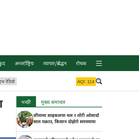
कुद
अन्तर्राष्ट्रिय
व्यापार/प्रर्वद्धन
रोचक
इभ रेडियो
AQI:
114
ा
भर्खरै
मुख्य समाचार
सीमामा साइकलमा मल र तोरी ओसार्दा
सात पक्राउ, किसान दोहोरो समस्यामा