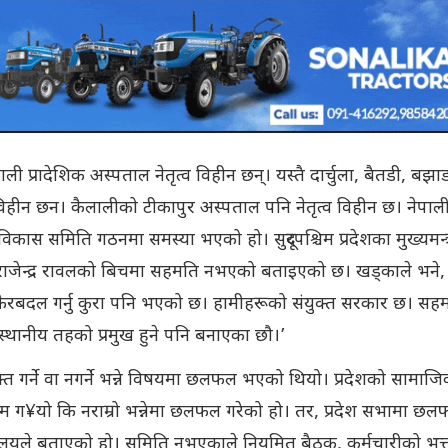
ली प्रादेशिक अस्पताल नेतृत्व विहीन छन्। यस्तै दार्चुला, बैतडी, बझा
विहीन छन। कैलालीको टीकापुर अस्पताल पनि नेतृत्व विहीन छ। नेपाल
विकास समिति गठनमा समस्या भएको हो। सुदूरपश्चिम प्रदेशका मुख्यमन्त्
ाजेन्द्र रावलको बिचमा सहमति नभएको बताइएको छ। खड्काले भने,
ेरबदल गर्नु कुरा पनि भएको छ। हामीहरूको संयुक्त सरकार छ। सह
थानीय तहको प्रमुख हुने पनि बनाएका छौ।’
 गर्ने वा नगर्ने भन्ने विषयमा छलफल भएको थियो। प्रदेशको सामाज
काम ग¥यो कि नराम्रो भन्नेमा छलफल गरेको हो। तर, प्रदेश सभामा छ
त्रालयले बताएको हो। समिति नभएकाले नियमित बैठक, कर्मचारीको भत्त