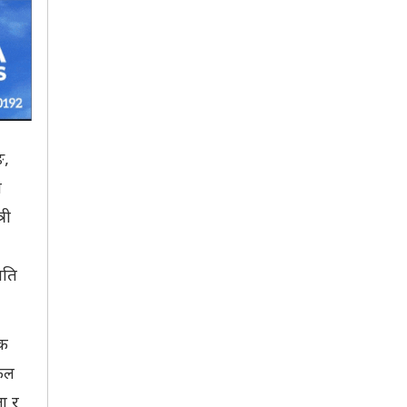
ङ,
ी
री
मति
िक
लफल
ा र