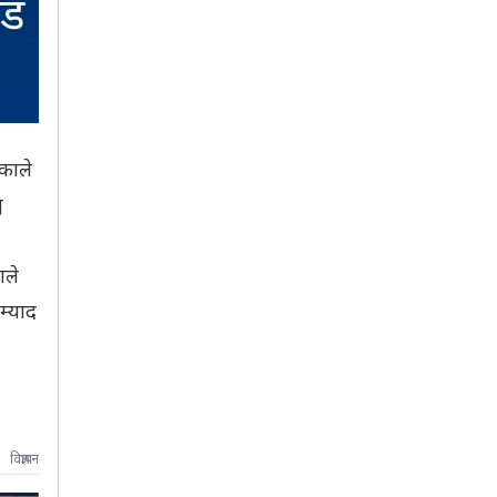
काले
य
ाले
म्याद
विज्ञापन