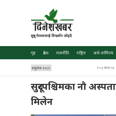
सुदूर नेपाललाई विश्वसँग जोड्दै
गृह
प्रदेश
राजनीति
राष्ट्रिय
अर्थ-वाणिज्य
#
चुनाव २०८२
२०८३ साउन २३
सुदूरपश्चिमका नौ अस्
मिलेन