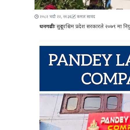
२०८२ भदौ २२, ११:३६
कमल सावद
धनगढीः
सुदूरपश्चिम प्रदेश सरकारले २०७९ म