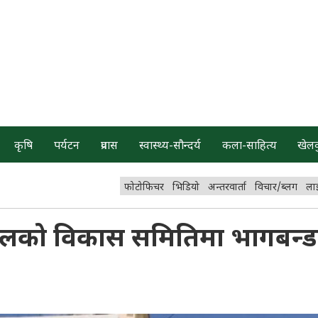
कृषि
पर्यटन
प्रवास
स्वास्थ्य-सौन्दर्य
कला-साहित्य
खेल
फोटोफिचर
भिडियो
अन्तरवार्ता
विचार/ब्लग
ला
पतालको विकास समितिमा भागबन्ड