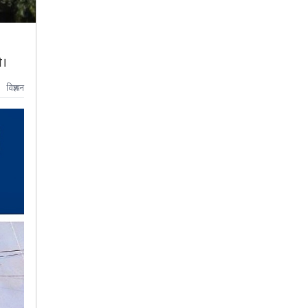
ो।
विज्ञापन