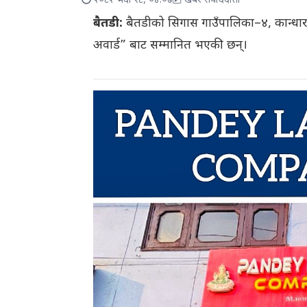
२०८२ भदौ १८, ०४:०७
खबर संवाददाता
बैतडी:
बैतडीको सिगास गाउँपालिका–४, कान्धारस्थि
अवार्ड” बाट सम्मानित भएकी छन्।