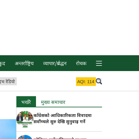
कुद
अन्तर्राष्ट्रिय
व्यापार/प्रर्वद्धन
रोचक
इभ रेडियो
AQI:
114
भर्खरै
मुख्य समाचार
काँग्रेसको आधिकारिकता विवादमा
सर्वोच्चले सुरु देखि सुनुवाइ गर्ने