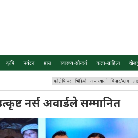
कृषि
पर्यटन
प्रवास
स्वास्थ्य-सौन्दर्य
कला-साहित्य
खेल
फोटोफिचर
भिडियो
अन्तरवार्ता
विचार/ब्लग
ला
कृष्ट नर्स अवार्डले सम्मानित