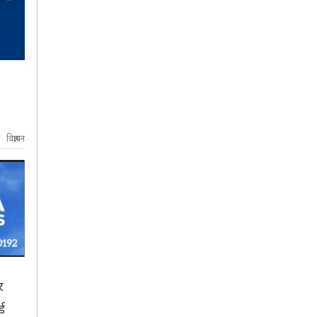
विज्ञापन
र
ड