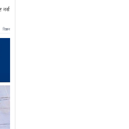
 नर्स
विज्ञापन