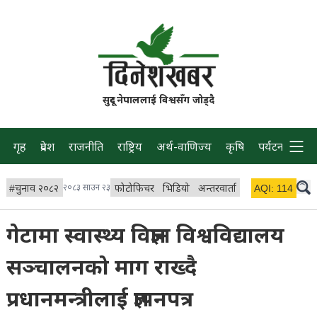
सुदूर नेपाललाई विश्वसँग जोड्दै
गृह
प्रदेश
राजनीति
राष्ट्रिय
अर्थ-वाणिज्य
कृषि
पर्यटन
प्रवास
#
चुनाव २०८२
२०८३ साउन २३
फोटोफिचर
भिडियो
अन्तरवार्ता
विचार/ब्लग
AQI:
114
लाइभ 
गेटामा स्वास्थ्य विज्ञान विश्वविद्यालय
सञ्चालनको माग राख्दै
प्रधानमन्त्रीलाई ज्ञापनपत्र