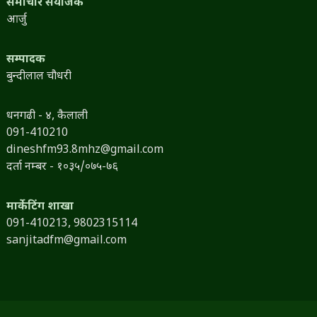
समाचार संयोजक
आर्जु
सम्पादक
बुन्दीलाल चौधरी
धनगढी - ४, कैलाली
091-410210
dineshfm93.8mhz@gmail.com
दर्ता नम्बर - १०३५/०७५-७६
मार्केटिंग शाखा
091-410213,
9802315114
sanjitadfm@gmail.com