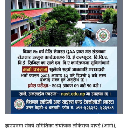
ज्ञापनपत्रमा संघर्ष समितिका संयोजक लोकेराज पाण्डे (आगो),