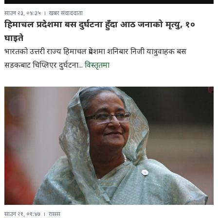
साउन २३, ०४:३५
खबर संवाददाता
हिमाचल प्रदेशमा बस दुर्घटना हुँदा आठ जनाको मृत्यु, १०
घाइते
भारतको उत्तरी राज्य हिमाचल प्रदेशमा शनिबार निजी यात्रुवाहक बस
सडकबाट चिप्लिएर दुर्घटना...
विस्तृतमा
साउन २१, ०१:४७
रासस