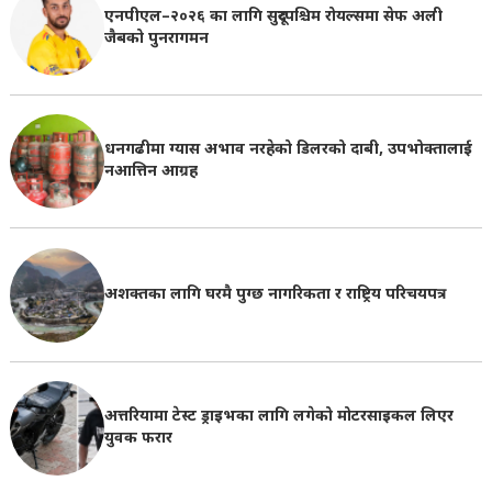
एनपीएल–२०२६ का लागि सुदूरपश्चिम रोयल्समा सेफ अली
जैबको पुनरागमन
धनगढीमा ग्यास अभाव नरहेको डिलरको दाबी, उपभोक्तालाई
नआत्तिन आग्रह
अशक्तका लागि घरमै पुग्छ नागरिकता र राष्ट्रिय परिचयपत्र
अत्तरियामा टेस्ट ड्राइभका लागि लगेको मोटरसाइकल लिएर
युवक फरार