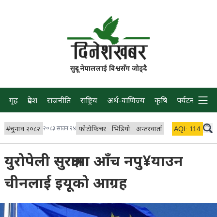
सुदूर नेपाललाई विश्वसँग जोड्दै
गृह
प्रदेश
राजनीति
राष्ट्रिय
अर्थ-वाणिज्य
कृषि
पर्यटन
प्रवास
#
चुनाव २०८२
२०८३ साउन २४
फोटोफिचर
भिडियो
अन्तरवार्ता
विचार/ब्लग
AQI:
114
लाइभ
युरोपेली सुरक्षामा आँच नपु¥याउन
चीनलाई इयूको आग्रह