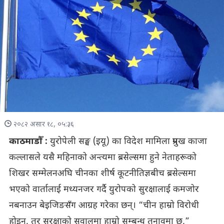
२०८२ असार १८, ०५:३६
काठमाडौँ :
युरोपेली सङ्घ (इयू) का विदेश मामिला प्रमुख काजा
कल्लासले यसै महिनाको अन्त्यमा ब्रसेल्समा हुने नेताहरूको
शिखर सम्मेलनअघि चीनका शीर्ष कूटनीतिज्ञबीच ब्रसेल्समा
भएको वार्तालाई मध्यनजर गर्दै युरोपको सुरक्षालाई कमजोर
नबनाउन बेइजिङसँग आग्रह गरेका छन्। “चीन हाम्रो विरोधी
होइन, तर सुरक्षाको सवालमा हाम्रो सम्बन्ध तनावमा छ,”