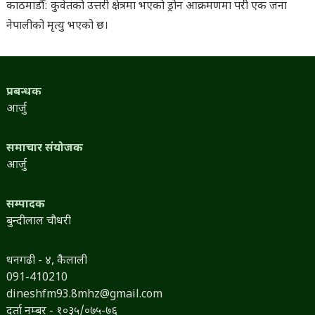
काठमाडौँ: कुवेतको उत्तरी क्षेत्रमा भएको ड्रोन आक्रमणमा परी एक जना
नेपालीको मृत्यु भएको छ।
प्रबन्धक
आर्जु
समाचार संयोजक
आर्जु
सम्पादक
बुन्दीलाल चौधरी
धनगढी - ४, कैलाली
091-410210
dineshfm93.8mhz@gmail.com
दर्ता नम्बर - १०३५/०७५-७६