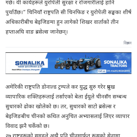
गर्छ। यी कार्यहरूले युरोपेली सुरक्षा र रोजगारीलाई हानि
पुर्याउँछ।” चिनियाँ राष्ट्रपति सी चिनफिङ र युरोपेली सङ्घका शीर्ष
अधिकारीबीच बेइजिङमा हुन लागेको शिखर वार्ताको तीन
हप्ताअघि वाङ ब्रसेल्स जानेछन्।
विज्ञापन
अमेरिकी राष्ट्रपति डोनाल्ड ट्रम्पले कर युद्ध सुरु गरेर प्रमुख
व्यापारिक शक्तिहरूलाई तर्साएको बेला ईयूले चीनसँग सम्बन्ध
सुधारको ढोका खोलेको छ। तर, सुधारको साटो ब्रसेल्स र
बेइजिङबीच चीनको कथित अनुचित अभ्यासलाई लिएर व्यापार
विवाद झनै चर्केको छ।
२७ राष्ट्रहरूको समूहले अझै पनि चीनमार्फत रूसको सेनामा