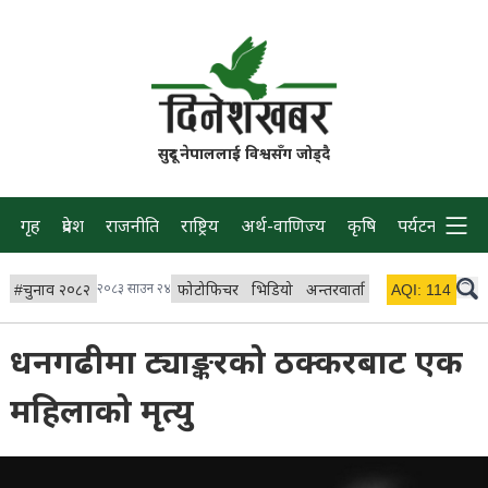
सुदूर नेपाललाई विश्वसँग जोड्दै
गृह
प्रदेश
राजनीति
राष्ट्रिय
अर्थ-वाणिज्य
कृषि
पर्यटन
प्रवास
#
चुनाव २०८२
२०८३ साउन २४
फोटोफिचर
भिडियो
अन्तरवार्ता
विचार/ब्लग
AQI:
114
लाइभ
धनगढीमा ट्याङ्करको ठक्करबाट एक
महिलाको मृत्यु