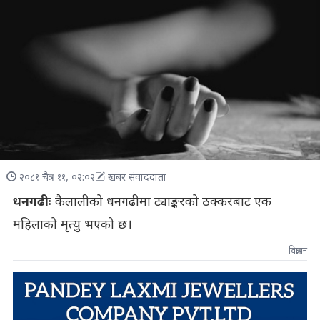
२०८१ चैत्र ११, ०२:०२
खबर संवाददाता
धनगढीः
कैलालीको धनगढीमा ट्याङ्करको ठक्करबाट एक
महिलाको मृत्यु भएको छ।
विज्ञापन