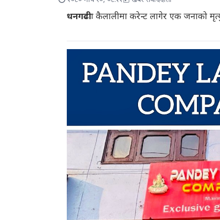
२०८० माघ १०, ०८:२२
खबर संवाददाता
धनगढीः
कैलालीमा करेन्ट लागेर एक जनाको मृत