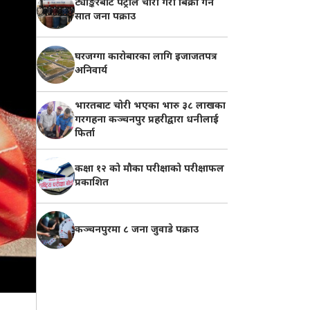
ट्याङ्करबाट पेट्रोल चोरी गरी बिक्री गर्ने
सात जना पक्राउ
घरजग्गा कारोबारका लागि इजाजतपत्र
अनिवार्य
भारतबाट चोरी भएका भारु ३८ लाखका
गरगहना कञ्चनपुर प्रहरीद्वारा धनीलाई
फिर्ता
कक्षा १२ को मौका परीक्षाको परीक्षाफल
प्रकाशित
कञ्चनपुरमा ८ जना जुवाडे पक्राउ