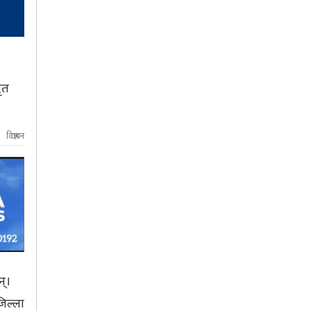
ृत
विज्ञापन
न्।
िल्ला