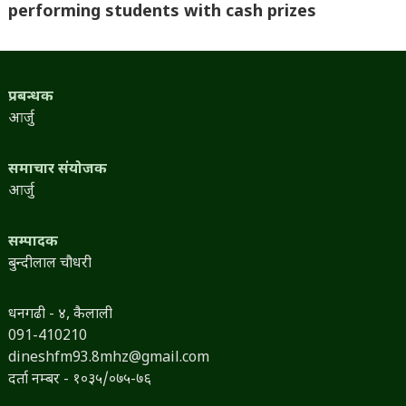
performing students with cash prizes
प्रबन्धक
आर्जु
समाचार संयोजक
आर्जु
सम्पादक
बुन्दीलाल चौधरी
धनगढी - ४, कैलाली
091-410210
dineshfm93.8mhz@gmail.com
दर्ता नम्बर - १०३५/०७५-७६