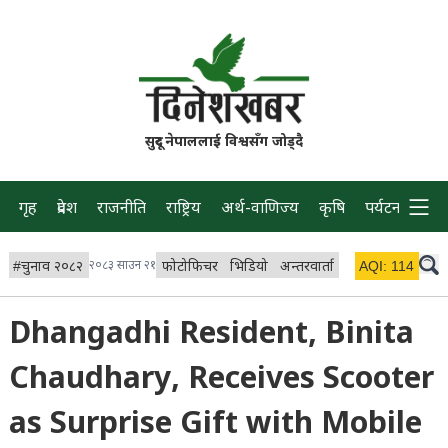
सुदूर नेपाललाई विश्वसँग जोड्दै
गृह
प्रदेश
राजनीति
राष्ट्रिय
अर्थ-वाणिज्य
कृषि
पर्यटन
प्रवास
#
चुनाव २०८२
२०८३ साउन २१
फोटोफिचर
भिडियो
अन्तरवार्ता
विचार/ब्लग
AQI:
114
लाइभ 
Dhangadhi Resident, Binita
Chaudhary, Receives Scooter
as Surprise Gift with Mobile