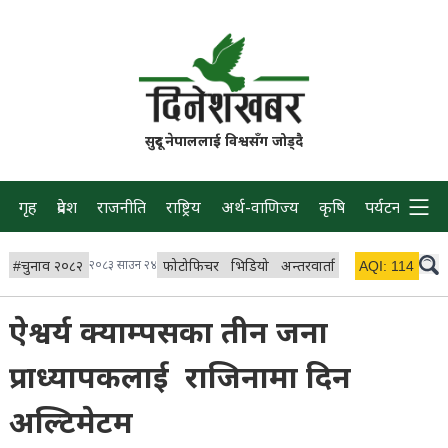
सुदूर नेपाललाई विश्वसँग जोड्दै
गृह
प्रदेश
राजनीति
राष्ट्रिय
अर्थ-वाणिज्य
कृषि
पर्यटन
प्रवास
#
चुनाव २०८२
२०८३ साउन २४
फोटोफिचर
भिडियो
अन्तरवार्ता
विचार/ब्लग
AQI:
114
लाइभ
ऐश्वर्य क्याम्पसका तीन जना
प्राध्यापकलाई राजिनामा दिन
अल्टिमेटम