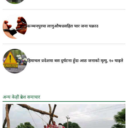
कञ्चनपुरमा लागुऔषधसहित चार जना पक्राउ
हिमाचल प्रदेशमा बस दुर्घटना हुँदा आठ जनाको मृत्यु, १० घाइते
अन्य केही प्रदेश समाचार