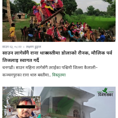
साउन २३, ०८:२२
लक्ष्मण ढुङ्गाल
साउन लागेसँगै राना थारु बस्तीमा डोलाको रौनक, मौलिक पर्व
तिजलाइ स्वागत गर्दै
धनगढी। साउन महिना लागेसँगै तराईका पश्चिमी जिल्ला कैलाली–
कञ्चनपुरका राना थारु बस्तीमा...
विस्तृतमा