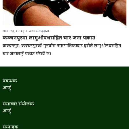
साउन २३, ०५:०३
खबर संवाददाता
कञ्चनपुरमा लागुऔषधसहित चार जना पक्राउ
कञ्चनपुर: कञ्चनपुरको पुनर्वास नगरपालिकाबाट प्रहरीले लागुऔषधसहित
चार जनालाई पक्राउ गरेको छ।
प्रबन्धक
आर्जु
समाचार संयोजक
आर्जु
सम्पादक