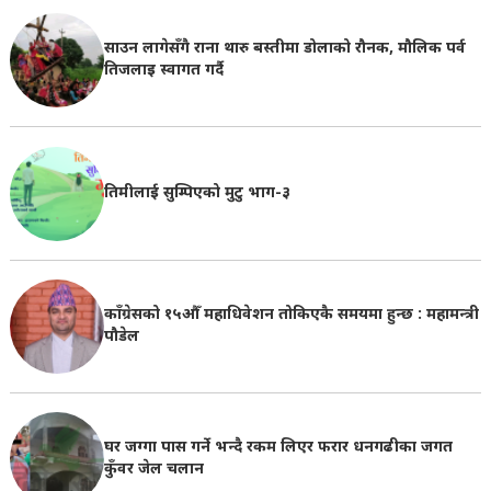
साउन लागेसँगै राना थारु बस्तीमा डोलाको रौनक, मौलिक पर्व
तिजलाइ स्वागत गर्दै
तिमीलाई सुम्पिएको मुटु भाग-३
काँग्रेसको १५औँ महाधिवेशन तोकिएकै समयमा हुन्छ : महामन्त्री
पौडेल
घर जग्गा पास गर्ने भन्दै रकम लिएर फरार धनगढीका जगत
कुँवर जेल चलान