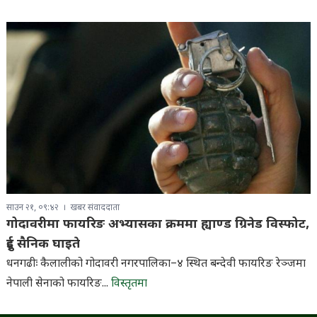
साउन २१, ०९:४२
खबर संवाददाता
गोदावरीमा फायरिङ अभ्यासका क्रममा ह्याण्ड ग्रिनेड विस्फोट,
दुई सैनिक घाइते
धनगढीः कैलालीको गोदावरी नगरपालिका–४ स्थित बन्देवी फायरिङ रेञ्जमा
नेपाली सेनाको फायरिङ...
विस्तृतमा