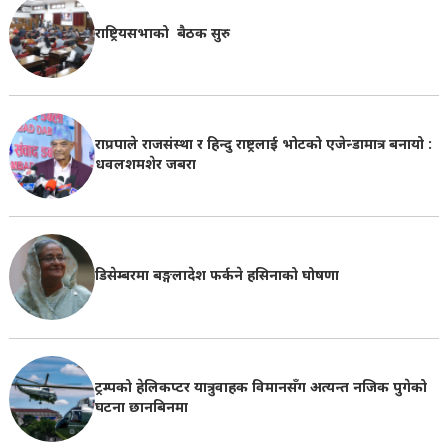
राष्ट्रियसभाको बैठक सुरु
राप्रपाले राजसंस्था र हिन्दु राष्ट्रलाई भोटको एजेन्डामात्र बनायो :
धवलशमशेर जबरा
डिसेम्बरमा बङ्गलादेश फर्कने हसिनाको घोषणा
ट्रम्पको हेलिकप्टर यात्रुवाहक विमानसँग अत्यन्त नजिक पुगेको
घटना छानबिनमा