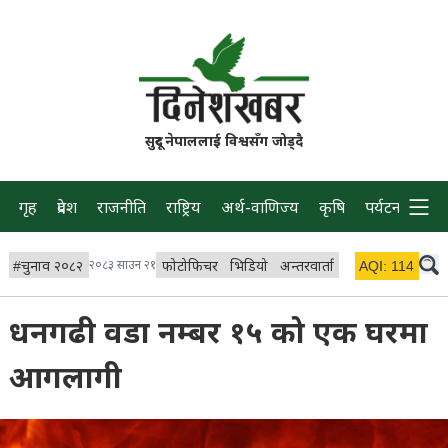
सुदूर नेपाललाई विश्वसँग जोड्दै
गृह
प्रदेश
राजनीति
राष्ट्रिय
अर्थ-वाणिज्य
कृषि
पर्यटन
प्रवास
#
चुनाव २०८२
२०८३ साउन २१
फोटोफिचर
भिडियो
अन्तरवार्ता
विचार/ब्लग
AQI:
114
लाइभ 
धनगढी वडा नम्बर १५ को एक घरमा
आगलागी