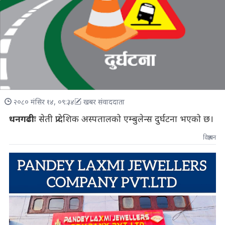
२०८० मंसिर १४, ०९:३४
खबर संवाददाता
धनगढीः
सेती प्रादेशिक अस्पतालको एम्बुलेन्स दुर्घटना भएको छ।
विज्ञापन