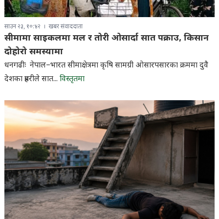
साउन २३, १०:४२
खबर संवाददाता
सीमामा साइकलमा मल र तोरी ओसार्दा सात पक्राउ, किसान
दोहोरो समस्यामा
धनगढीः नेपाल–भारत सीमाक्षेत्रमा कृषि सामग्री ओसारपसारका क्रममा दुवै
देशका प्रहरीले सात...
विस्तृतमा