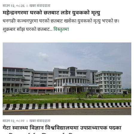
साउन २३, ०८:३६
खबर संवाददाता
महेन्द्रनगरमा घरको छतबाट लडेर युवकको मृत्यु
धनगढीः कञ्चनपुरमा घरकाे छतबाट खसेका युवककाे मृत्यु भएको छ।
शुक्रबार साँझ घरकाे छतबाट...
विस्तृतमा
साउन २३, ०८:२२
खबर संवाददाता
गेटा स्वास्थ्य विज्ञान विश्वविद्यालयमा उपप्राध्यापक पदका