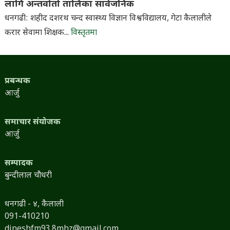
लागि अन्तर्वार्ता तालिका सार्वजनिक
धनगढी: शहीद दशरथ चन्द स्वास्थ्य विज्ञान विश्वविद्यालय, गेटा कैलालीले
करार सेवामा शिक्षक...
विस्तृतमा
प्रबन्धक
आर्जु
समाचार संयोजक
आर्जु
सम्पादक
बुन्दीलाल चौधरी
धनगढी - ४, कैलाली
091-410210
dineshfm93.8mhz@gmail.com