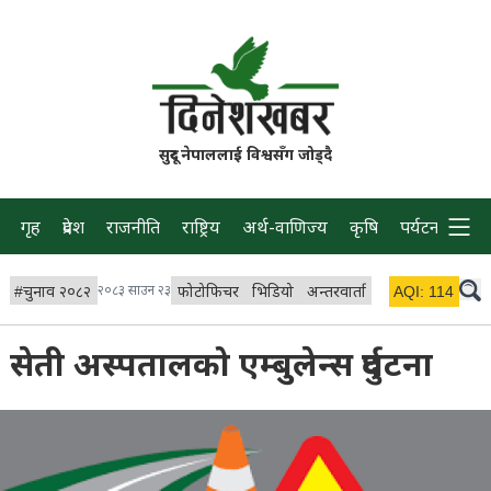
सुदूर नेपाललाई विश्वसँग जोड्दै
गृह
प्रदेश
राजनीति
राष्ट्रिय
अर्थ-वाणिज्य
कृषि
पर्यटन
प्रवास
#
चुनाव २०८२
२०८३ साउन २३
फोटोफिचर
भिडियो
अन्तरवार्ता
विचार/ब्लग
AQI:
114
लाइभ 
सेती अस्पतालको एम्बुलेन्स दुर्घटना