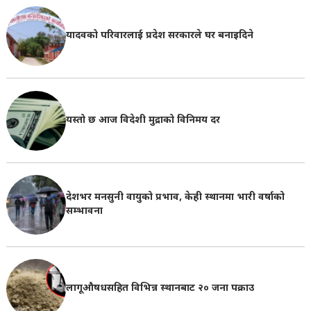
यादवको परिवारलाई प्रदेश सरकारले घर बनाइदिने
यस्तो छ आज विदेशी मुद्राको विनिमय दर
देशभर मनसुनी वायुको प्रभाव, केही स्थानमा भारी वर्षाको
सम्भावना
लागूऔषधसहित विभिन्न स्थानबाट २० जना पक्राउ