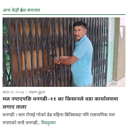
अन्य केही प्रदेश समाचार
साउन २२, ०५:५६
लक्ष्मण ढुङ्गाल
मल नपाएपछि धनगढी–११ का किसानले वडा कार्यालयमा
लगाए ताला
धनगढी । धान रोपाइँ गरेको डेढ महिना बितिसक्दा पनि रासायनिक मल
नपाएको भन्दै धनगढी...
विस्तृतमा