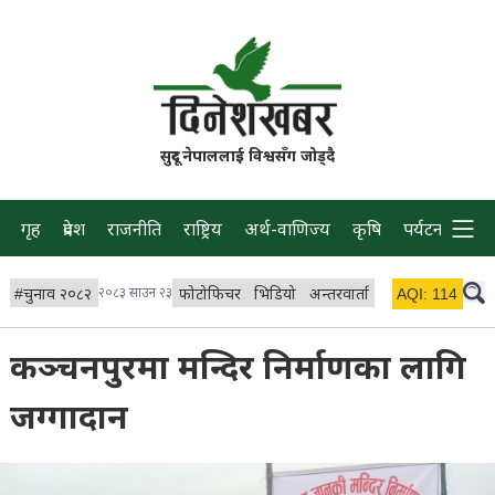
सुदूर नेपाललाई विश्वसँग जोड्दै
गृह
प्रदेश
राजनीति
राष्ट्रिय
अर्थ-वाणिज्य
कृषि
पर्यटन
प्रवास
#
चुनाव २०८२
२०८३ साउन २३
फोटोफिचर
भिडियो
अन्तरवार्ता
विचार/ब्लग
AQI:
114
लाइभ 
कञ्चनपुरमा मन्दिर निर्माणका लागि
जग्गादान