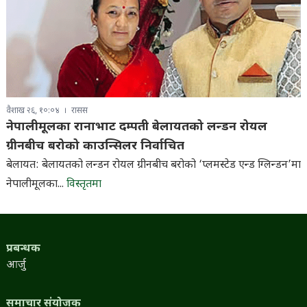
वैशाख २६, १०:०४
रासस
नेपालीमूलका रानाभाट दम्पती बेलायतको लन्डन रोयल
ग्रीनबीच बरोको काउन्सिलर निर्वाचित
बेलायत: बेलायतको लन्डन रोयल ग्रीनबीच बरोको ‘प्लमस्टेड एन्ड ग्लिन्डन’मा
नेपालीमूलका...
विस्तृतमा
प्रबन्धक
आर्जु
समाचार संयोजक