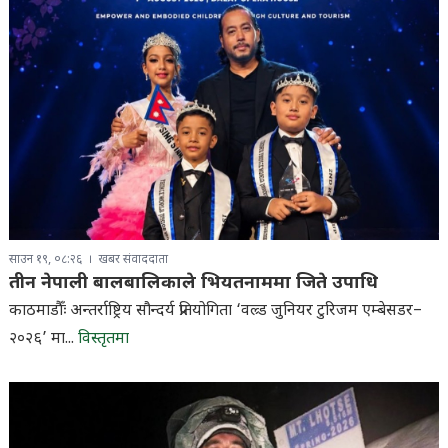
साउन १९, ०८:२६
खबर संवाददाता
तीन नेपाली बालबालिकाले भियतनाममा जिते उपाधि
काठमाडौँः अन्तर्राष्ट्रिय सौन्दर्य प्रतियोगिता ‘वल्र्ड जुनियर टुरिजम एम्बेसडर–
२०२६’ मा...
विस्तृतमा