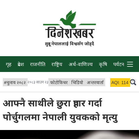
सुदूर नेपाललाई विश्वसँग जोड्दै
गृह
प्रदेश
राजनीति
राष्ट्रिय
अर्थ-वाणिज्य
कृषि
पर्यटन
प्रवास
#
चुनाव २०८२
२०८३ साउन २३
फोटोफिचर
भिडियो
अन्तरवार्ता
विचार/ब्लग
AQI:
114
लाइभ 
आफ्नै साथीले छुरा प्रहार गर्दा
पोर्चुगलमा नेपाली युवकको मृत्यु