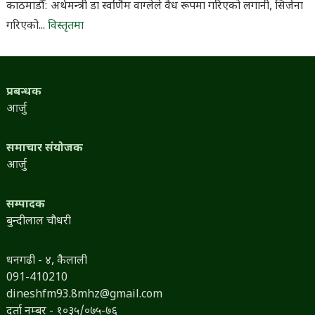
काठमाडौँ: अर्थमन्त्री डा स्वर्णिम वाग्लेले वैध रूपमा गरिएको लगानी, सिर्जना
गरिएको...
विस्तृतमा
प्रबन्धक
आर्जु
समाचार संयोजक
आर्जु
सम्पादक
बुन्दीलाल चौधरी
धनगढी - ४, कैलाली
091-410210
dineshfm93.8mhz@gmail.com
दर्ता नम्बर - १०३५/०७५-७६