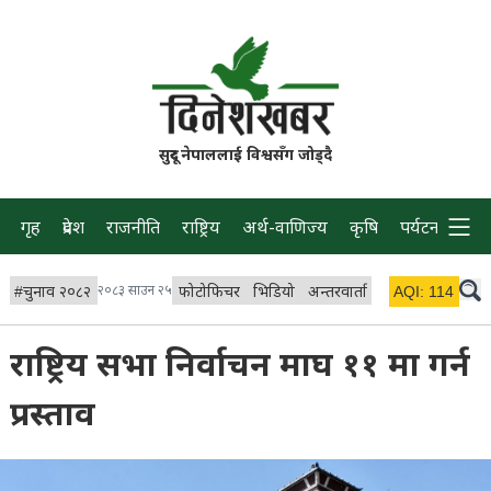
सुदूर नेपाललाई विश्वसँग जोड्दै
गृह
प्रदेश
राजनीति
राष्ट्रिय
अर्थ-वाणिज्य
कृषि
पर्यटन
प्रवास
#
चुनाव २०८२
२०८३ साउन २५
फोटोफिचर
भिडियो
अन्तरवार्ता
विचार/ब्लग
AQI:
114
लाइभ
राष्ट्रिय सभा निर्वाचन माघ ११ मा गर्न
प्रस्ताव