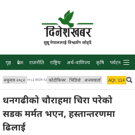
सुदूर नेपाललाई विश्वसँग जोड्दै
गृह
प्रदेश
राजनीति
राष्ट्रिय
अर्थ-वाणिज्य
कृषि
पर्यटन
प्रवास
#
चुनाव २०८२
२०८३ साउन २३
फोटोफिचर
भिडियो
अन्तरवार्ता
विचार/ब्लग
AQI:
114
लाइभ 
धनगढीको चौराहमा चिरा परेको
सडक मर्मत भएन, हस्तान्तरणमा
ढिलाई