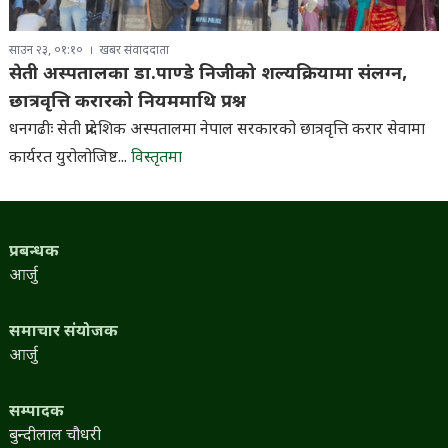
साउन २३, ०१:१०
खबर संवाददाता
सेती अस्पतालका डा.पाण्डे निजीको शल्यक्रियामा संलग्न,
छात्रवृत्ति करारको नियममाथि प्रश्न
धनगढीः सेती प्रादेशिक अस्पतालमा नेपाल सरकारको छात्रवृत्ति करार सेवामा
कार्यरत युरोलोजिष्ट...
विस्तृतमा
प्रबन्धक
आर्जु
समाचार संयोजक
आर्जु
सम्पादक
बुन्दीलाल चौधरी