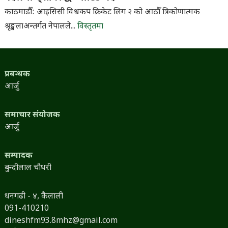
काठमाडौँ: आइसिसी विश्वकप क्रिकेट लिग २ को आठौँ त्रिकोणात्मक
श्रृङ्खलाअन्तर्गत नेपालले...
विस्तृतमा
प्रबन्धक
आर्जु
समाचार संयोजक
आर्जु
सम्पादक
बुन्दीलाल चौधरी
धनगढी - ४, कैलाली
091-410210
dineshfm93.8mhz@gmail.com