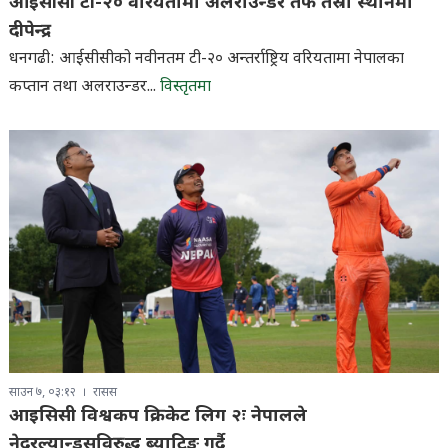
आईसीसी टी-२० वरियतामा अलराउन्डर तर्फ तेस्रो स्थानमा
दीपेन्द्र
धनगढी: आईसीसीको नवीनतम टी-२० अन्तर्राष्ट्रिय वरियतामा नेपालका
कप्तान तथा अलराउन्डर...
विस्तृतमा
साउन ७, ०३:१२
रासस
आइसिसी विश्वकप क्रिकेट लिग २ः नेपालले
नेदरल्यान्ड्सविरुद्ध ब्याटिङ गर्दै