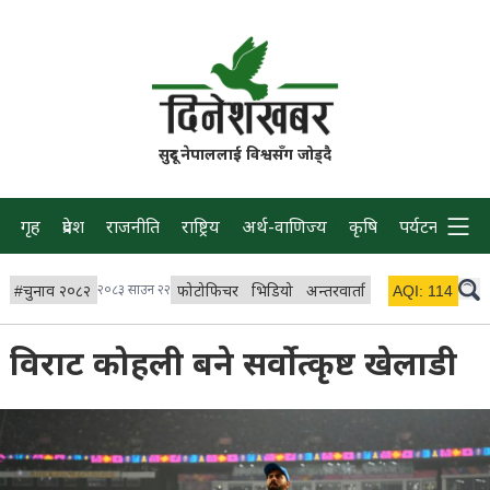
सुदूर नेपाललाई विश्वसँग जोड्दै
गृह
प्रदेश
राजनीति
राष्ट्रिय
अर्थ-वाणिज्य
कृषि
पर्यटन
प्रवास
#
चुनाव २०८२
२०८३ साउन २२
फोटोफिचर
भिडियो
अन्तरवार्ता
विचार/ब्लग
AQI:
114
लाइभ 
विराट कोहली बने सर्वोत्कृष्ट खेलाडी