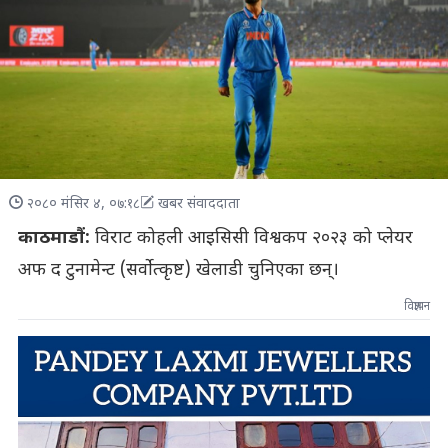
२०८० मंसिर ४, ०७:१८
खबर संवाददाता
काठमाडौं:
विराट कोहली आइसिसी विश्वकप २०२३ को प्लेयर
अफ द टुनामेन्ट (सर्वोत्कृष्ट) खेलाडी चुनिएका छन्।
विज्ञापन