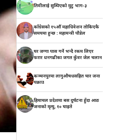
तिमीलाई सुम्पिएको मुटु भाग-३
काँग्रेसको १५औँ महाधिवेशन तोकिएकै
समयमा हुन्छ : महामन्त्री पौडेल
घर जग्गा पास गर्ने भन्दै रकम लिएर
फरार धनगढीका जगत कुँवर जेल चलान
कञ्चनपुरमा लागुऔषधसहित चार जना
पक्राउ
हिमाचल प्रदेशमा बस दुर्घटना हुँदा आठ
जनाको मृत्यु, १० घाइते