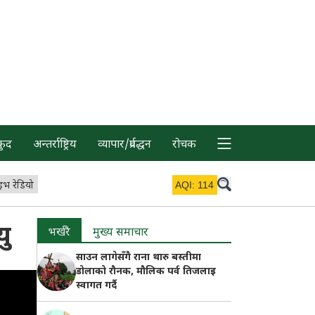
कुद
अन्तर्राष्ट्रिय
व्यापार/प्रर्वद्धन
रोचक
इभ रेडियो
AQI:
114
यु
भर्खरै
मुख्य समाचार
साउन लागेसँगै राना थारु बस्तीमा
डोलाको रौनक, मौलिक पर्व तिजलाइ
स्वागत गर्दै