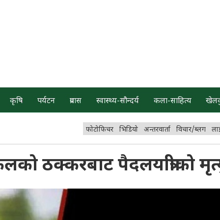
कृषि
पर्यटन
प्रवास
स्वास्थ्य-सौन्दर्य
कला-साहित्य
खेल
फोटोफिचर
भिडियो
अन्तरवार्ता
विचार/ब्लग
ला
को ठक्करबाट पैदलयात्रीको मृत्