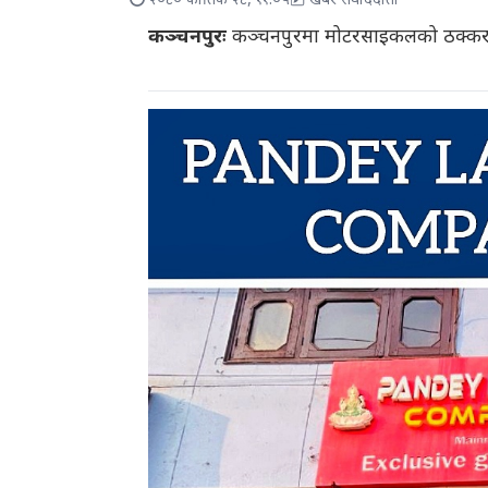
२०८० कार्तिक २८, ११:०५
खबर संवाददाता
कञ्चनपुरः
कञ्चनपुरमा मोटरसाइकलको ठक्करबाट