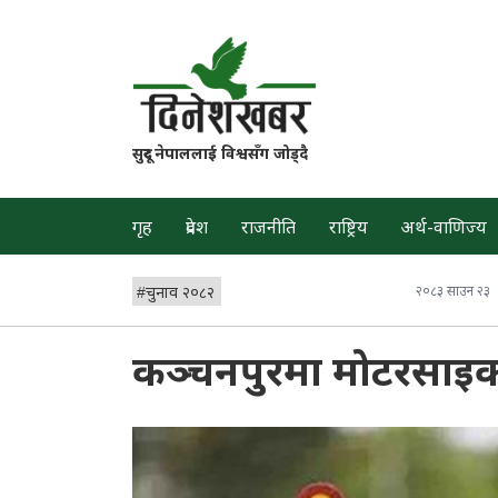
सुदूर नेपाललाई विश्वसँग जोड्दै
गृह
प्रदेश
राजनीति
राष्ट्रिय
अर्थ-वाणिज्य
#
चुनाव २०८२
२०८३ साउन २३
कञ्चनपुरमा मोटरसाइकल