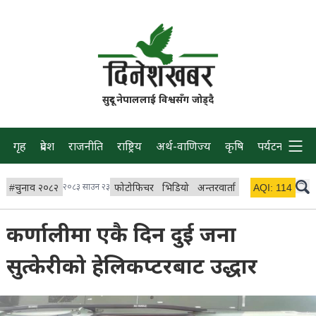
सुदूर नेपाललाई विश्वसँग जोड्दै
गृह
प्रदेश
राजनीति
राष्ट्रिय
अर्थ-वाणिज्य
कृषि
पर्यटन
प्रवास
#
चुनाव २०८२
२०८३ साउन २३
फोटोफिचर
भिडियो
अन्तरवार्ता
विचार/ब्लग
AQI:
114
लाइभ 
कर्णालीमा एकै दिन दुई जना
सुत्केरीको हेलिकप्टरबाट उद्धार