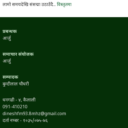
लामो समयदेखि संसद्मा उठाउँदै...
विस्तृतमा
प्रबन्धक
आर्जु
समाचार संयोजक
आर्जु
सम्पादक
बुन्दीलाल चौधरी
धनगढी - ४, कैलाली
091-410210
dineshfm93.8mhz@gmail.com
दर्ता नम्बर - १०३५/०७५-७६