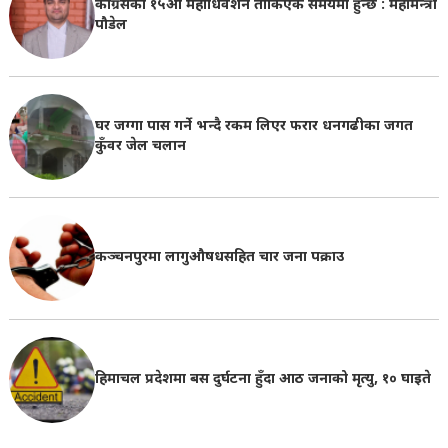
काँग्रेसको १५औँ महाधिवेशन तोकिएकै समयमा हुन्छ : महामन्त्री
पौडेल
घर जग्गा पास गर्ने भन्दै रकम लिएर फरार धनगढीका जगत
कुँवर जेल चलान
कञ्चनपुरमा लागुऔषधसहित चार जना पक्राउ
हिमाचल प्रदेशमा बस दुर्घटना हुँदा आठ जनाको मृत्यु, १० घाइते