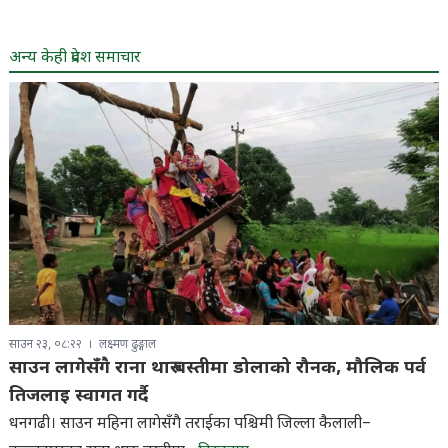
अन्य केही प्रदेश समाचार
साउन २३, ०८:२२
लक्ष्मण ढुङ्गाल
साउन लागेसँगै राना थारु बस्तीमा डोलाको रौनक, मौलिक पर्व
तिजलाइ स्वागत गर्दै
धनगढी। साउन महिना लागेसँगै तराईका पश्चिमी जिल्ला कैलाली–