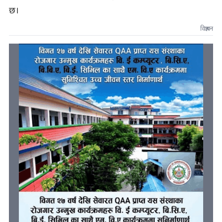
छ।
विज्ञापन