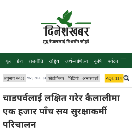
सुदूर नेपाललाई विश्वसँग जोड्दै
गृह
प्रदेश
राजनीति
राष्ट्रिय
अर्थ-वाणिज्य
कृषि
पर्यटन
प्रवास
#
चुनाव २०८२
२०८३ साउन २३
फोटोफिचर
भिडियो
अन्तरवार्ता
विचार/ब्लग
AQI:
114
लाइभ 
चाडपर्वलाई लक्षित गरेर कैलालीमा
एक हजार पाँच सय सुरक्षाकर्मी
परिचालन