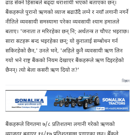
ढाड सेक्ने हिसाबले बढ्दा धराशायी भएको बताएका छन्।
बैंकहरूले पुरानो ऋणको व्याज बढाउँदै लग्ने र नयाँ लगानी नगर्ने
नीतिले व्यवसायी समस्यामा परेका व्यवसायी श्याम हमालले
बताए। 'जनाता त मरिरहेका छन् नि; अर्थतन्त्र त चौपट भइराछ।
सारा सटहरू बन्द भइरहेका छन्; यो कुरालाई सम्बोधन गर्न
सकिरहेको छैन,' उनले भने, 'अहिले कुनै व्यवसायी ऋण लिन
गयो भने राष्ट्र बैंकको नियम देखाएर बैंकहरूले ऋण दिइरहेको
छैनन्। त्यो बेला कसरी ऋण दियो त?'
विज्ञापन
बैंकहरूले विगतमा ७/८ प्रतिशतमा लगानी गरेको ऋणको
व्याजदर बढाएर १६/१७ प्रतिशतसम्म पुगाएका छन्। बैँकले