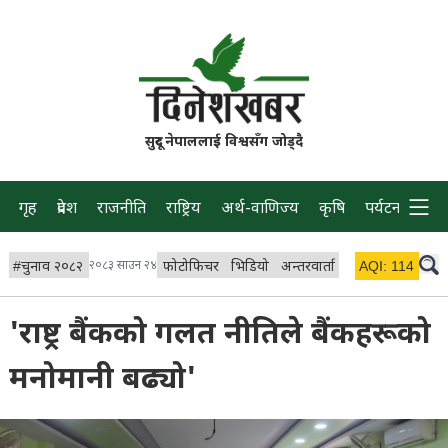
सुदूर नेपाललाई विश्वसँग जोड्दै
गृह
प्रदेश
राजनीति
राष्ट्रिय
अर्थ-वाणिज्य
कृषि
पर्यटन
प्रवास
#
चुनाव २०८२
२०८३ साउन २४
फोटोफिचर
भिडियो
अन्तरवार्ता
विचार/ब्लग
AQI:
114
लाइभ
'राष्ट्र बैंकको गलत नीतिले बैंकहरूको
मनोमानी बढ्यो'