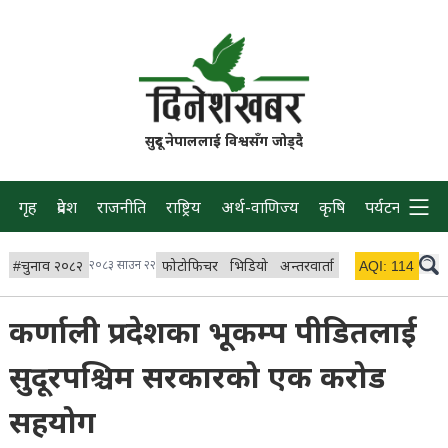
सुदूर नेपाललाई विश्वसँग जोड्दै
गृह
प्रदेश
राजनीति
राष्ट्रिय
अर्थ-वाणिज्य
कृषि
पर्यटन
प्रवास
#
चुनाव २०८२
२०८३ साउन २२
फोटोफिचर
भिडियो
अन्तरवार्ता
विचार/ब्लग
AQI:
114
लाइभ 
कर्णाली प्रदेशका भूकम्प पीडितलाई
सुदूरपश्चिम सरकारको एक करोड
सहयोग