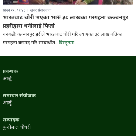
साउन २२, ०९:४६
खबर संवाददाता
भारतबाट चोरी भएका भारु ३८ लाखका गरगहना कञ्चनपुर
प्रहरीद्वारा धनीलाई फिर्ता
धनगढीः कञ्चनपुर प्रहरीले भारतबाट चोरी गरि ल्याएका ३८ लाख बढिका
गरगहना बरामद गरि सम्बन्धीत...
विस्तृतमा
प्रबन्धक
आर्जु
समाचार संयोजक
आर्जु
सम्पादक
बुन्दीलाल चौधरी