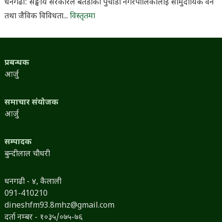
धनगढी: सङ्घीय सरकारले बैतडीको पुर्चौडी नगरपालिकालाई सामुदायिक वन
तथा जैविक विविधता...
विस्तृतमा
प्रबन्धक
आर्जु
समाचार संयोजक
आर्जु
सम्पादक
बुन्दीलाल चौधरी
धनगढी - ४, कैलाली
091-410210
dineshfm93.8mhz@gmail.com
दर्ता नम्बर - १०३५/०७५-७६