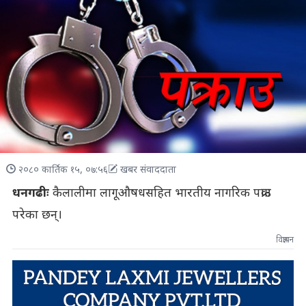
२०८० कार्तिक १५, ०७:५६
खबर संवाददाता
धनगढीः
कैलालीमा लागूऔषधसहित भारतीय नागरिक पक्राउ
परेका छन्।
विज्ञापन