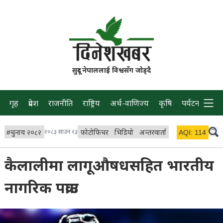
सुदूर नेपाललाई विश्वसँग जोड्दै
गृह
प्रदेश
राजनीति
राष्ट्रिय
अर्थ-वाणिज्य
कृषि
पर्यटन
प्रवास
#
चुनाव २०८२
२०८३ साउन २३
फोटोफिचर
भिडियो
अन्तरवार्ता
विचार/ब्लग
AQI:
114
लाइभ 
कैलालीमा लागूऔषधसहित भारतीय
नागरिक पक्राउ