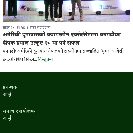
साउन २४, ११:५४
खबर संवाददाता
अमेरिकी दूतावासको क्यापस्टोन एक्सेलेरेटरमा धनगढीका
दीपक हमाल उत्कृष्ट २० मा पर्न सफल
धनगढीः अमेरिकी दूतावास नेपालको सहयोगमा सञ्चालित ‘यूएस एम्बेसी
इन्टरप्रेनरशिप स्किल...
विस्तृतमा
प्रबन्धक
आर्जु
समाचार संयोजक
आर्जु