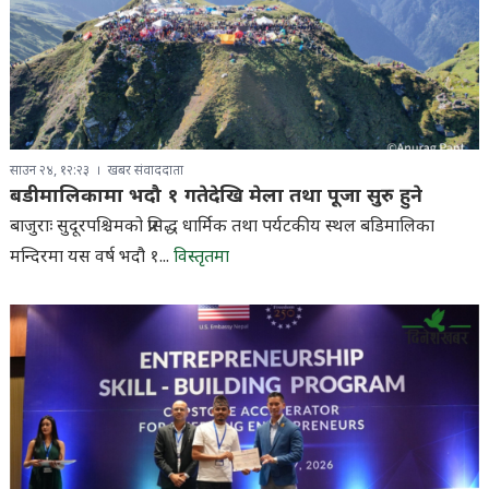
साउन २४, १२:२३
खबर संवाददाता
बडीमालिकामा भदौ १ गतेदेखि मेला तथा पूजा सुरु हुने
बाजुराः सुदूरपश्चिमको प्रसिद्ध धार्मिक तथा पर्यटकीय स्थल बडिमालिका
मन्दिरमा यस वर्ष भदौ १...
विस्तृतमा