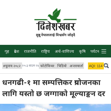
सुदूर नेपाललाई विश्वसँग जोड्दै
गृह
प्रदेश
राजनीति
राष्ट्रिय
अर्थ-वाणिज्य
कृषि
पर्यटन
प्रवास
#
चुनाव २०८२
२०८३ साउन २४
फोटोफिचर
भिडियो
अन्तरवार्ता
विचार/ब्लग
AQI:
114
लाइभ
धनगढी-१ मा सम्पत्तिकर प्रयोजनका
लागि यस्तो छ जग्गाको मूल्याङ्कन दर