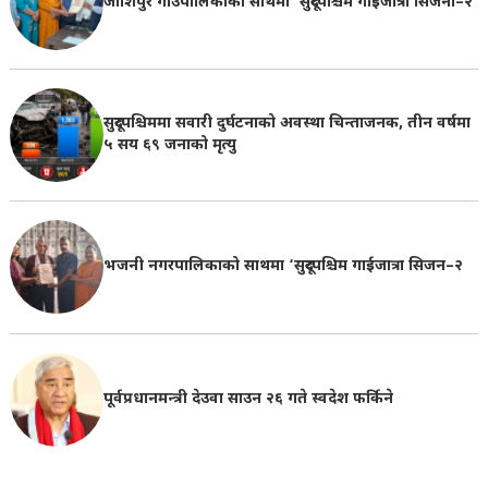
जोशिपुर गाउँपालिकाको साथमा ‘सुदूरपश्चिम गाईजात्रा सिर्जना–२’
सुदूरपश्चिममा सवारी दुर्घटनाको अवस्था चिन्ताजनक, तीन वर्षमा
५ सय ६९ जनाको मृत्यु
भजनी नगरपालिकाको साथमा ‘सुदूरपश्चिम गाईजात्रा सिजन–२
पूर्वप्रधानमन्त्री देउवा साउन २६ गते स्वदेश फर्किने