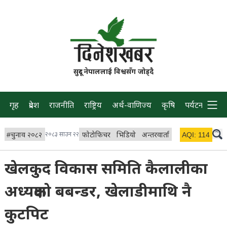
सुदूर नेपाललाई विश्वसँग जोड्दै
गृह
प्रदेश
राजनीति
राष्ट्रिय
अर्थ-वाणिज्य
कृषि
पर्यटन
प्रवास
#
चुनाव २०८२
२०८३ साउन २२
फोटोफिचर
भिडियो
अन्तरवार्ता
विचार/ब्लग
AQI:
114
लाइभ 
खेलकुद विकास समिति कैलालीका
अध्यक्षको बबन्डर, खेलाडीमाथि नै
कुटपिट