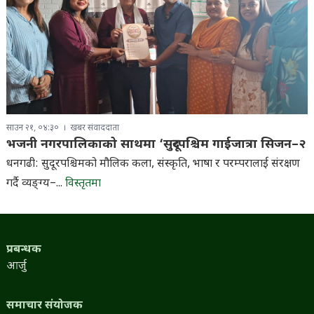
साउन २१, ०४:३०
खबर संवाददाता
भजनी नगरपालिकाको साथमा ‘सुदूरपश्चिम गाईजात्रा सिजन–२
धनगढी: सुदूरपश्चिमको मौलिक कला, संस्कृति, भाषा र परम्परालाई संरक्षण
गर्दै व्यङ्ग्य–...
विस्तृतमा
प्रबन्धक
आर्जु
समाचार संयोजक