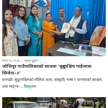
साउन २१, ०५:११
लक्ष्मण ढुङ्गाल
जोशिपुर गाउँपालिकाको साथमा ‘सुदूरपश्चिम गाईजात्रा
सिर्जना–२’
धनगढी। सुदूरपश्चिमको मौलिक कला, संस्कृति, भाषा र परम्पराको संरक्षण
तथा व्यङ्ग्य–...
विस्तृतमा