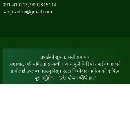
091-410213,
9802315114
sanjitadfm@gmail.com
तपाईंको सूचना, हाम्रो समाचार
भ्रष्टाचार, अनियमितता सम्बन्धी र अन्य कुनै भिडियो तपाईंसँग छ भने
हामीलाई उपलब्ध गराउनुहोस् । एउटा जिम्मेवार नागरिकको दायित्व
पूरा गर्नुहोस् ।
‘स्रोत गोप्य राखिने छ ।’
तपाईंसँग कुनै लेख, रचना, विचार तथा स्तम्भ छन् भने हामीलाई
dineshfm93.8mhz@gmail.com
मा पठाउन सक्नुहुनेछ ।
तपाईंका सामग्रीलाई हामी प्राथमिकताका साथ प्रकाशित गर्नेछौं ।