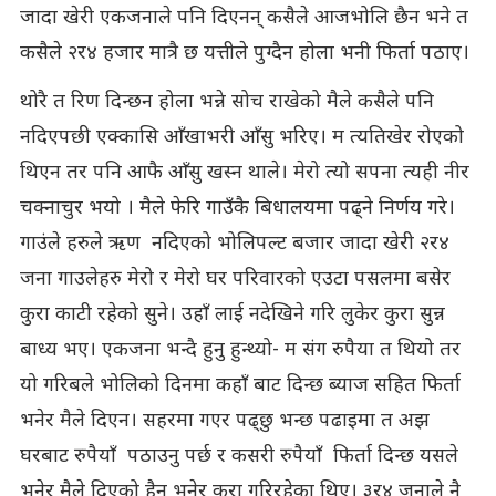
जादा खेरी एकजनाले पनि दिएनन् कसैले आजभोलि छैन भने त
कसैले २र४ हजार मात्रै छ यत्तीले पुग्दैन होला भनी फिर्ता पठाए।
थोरै त रिण दिन्छन होला भन्ने सोच राखेको मैले कसैले पनि
नदिएपछी एक्कासि आँखाभरी आँसु भरिए। म त्यतिखेर रोएको
थिएन तर पनि आफै आँसु खस्न थाले। मेरो त्यो सपना त्यही नीर
चक्नाचुर भयो । मैले फेरि गाउँकै बिधालयमा पढ्ने निर्णय गरे।
गाउंले हरुले ऋण नदिएको भोलिपल्ट बजार जादा खेरी २र४
जना गाउलेहरु मेरो र मेरो घर परिवारको एउटा पसलमा बसेर
कुरा काटी रहेको सुने। उहाँ लाई नदेखिने गरि लुकेर कुरा सुन्न
बाध्य भए। एकजना भन्दै हुनु हुन्थ्यो- म संग रुपैया त थियो तर
यो गरिबले भोलिको दिनमा कहाँ बाट दिन्छ ब्याज सहित फिर्ता
भनेर मैले दिएन। सहरमा गएर पढ्छु भन्छ पढाइमा त अझ
घरबाट रुपैयाँ पठाउनु पर्छ र कसरी रुपैयाँ फिर्ता दिन्छ यसले
भनेर मैले दिएको हैन भनेर कुरा गरिरहेका थिए। ३र४ जनाले नै