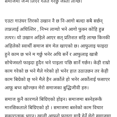
समाजमा जन्म लिएरै गलत गरेछु जस्तो लाग्छ।
एउटा गाउंघर तिरको उखान नै छ नि-आगो बल्दा सबै सर्छन्
ताप्नलाई अघिल्तिर , निभ्न लाग्यो भने आगो फुक्न कोहि हुन्न
तत्पर। यो उखान अहिले आएर सत् प्रतिशत सहि लाग्छ किनकी
अहिलेको स्वार्थी समाज संग मेल खाएको छ। आफुलाइ फाइदा
हुने काम छ भने म गर्छु भनेर अघि सर्ने र आफुलाइ खासै
सोचेजस्तो फाइदा हुदैन भने पाइला पछि सार्ने गर्छन। केही राम्रो
काम गरेको छ भने मैले गरेको हो भनेर हात उठाउछन तर केही
काम बिग्रेको छ् भने मैले हैन अर्कोले हो भनेर अर्कोलाई फसाएर
आफू बच्न खोज्छन मेरो समाजका बुद्धिजीवी हरु।
समाज कुनै कारणले बिग्रिएको होइन। समाजमा बस्नेहरूकै
मानसिकताले बिग्रिएको हो । समाजमा बस्नेको काम विचार
सकारात्मक भएन। खाली आफ्नो फाइदा मात्रै हेर्ने मेरो समाजमा