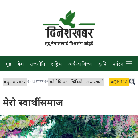
सुदूर नेपाललाई विश्वसँग जोड्दै
गृह
प्रदेश
राजनीति
राष्ट्रिय
अर्थ-वाणिज्य
कृषि
पर्यटन
प्रवास
#
चुनाव २०८२
२०८३ साउन २२
फोटोफिचर
भिडियो
अन्तरवार्ता
विचार/ब्लग
AQI:
114
लाइभ 
मेरो स्वार्थी समाज