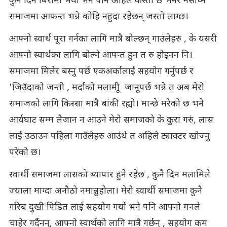
कुनै दिन बिरामी भयो भने पनि अहिले कस्तो छ भनेर नसोध्ने
समाजमा आफन्त भन्ने कोहि नहुदा रहेछन् जस्तो लाग्छ।
आफ्नो स्वार्थ पूरा गर्नका लागि मात्रै बोल्छन् गाउंलेहरु , के यसरी
आफ्नो स्वार्थका लागि बोल्ने आफ्न्त हुन त रु होइनन नि।
समाजमा मिलेर बस्नु पर्छ एकअर्कालाई सहयोग गर्नुपर्छ र
'जिउँदाको जन्ती , मर्दाको मलामीू जानूपर्छ भन्ने त अब मेरो
समाजको लागि किस्सा मात्रै बांकी रह्यो। मान्छे मरेको छ भने
आर्यघाट सम्म लैजान न आउने मेरो समाजको के कुरा गरुं, लास
लाई उठाउन पहिला गाउँलेहरु आउंथे त अहिले ट्याक्टर खोज्नु
परेको छ।
स्वार्थी समाजमा लासको ब्यापार हुने रहेछ , कुनै दिन मलामिले
ज्याला माग्दा अनौठो नमान्नुहोला। मेरो स्वार्थी समाजमा कुनै
गरिब दुखी पिडित लाई सहयोग गर्यो भने पनि आफ्नो मनले
चाहेर गर्दैनन्, आफ्नो स्वार्थको लागि मात्रै गर्छन् , सहयोग कम