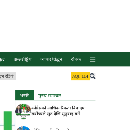
कुद
अन्तर्राष्ट्रिय
व्यापार/प्रर्वद्धन
रोचक
इभ रेडियो
AQI:
114
भर्खरै
मुख्य समाचार
काँग्रेसको आधिकारिकता विवादमा
सर्वोच्चले सुरु देखि सुनुवाइ गर्ने