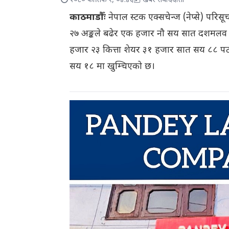
२०८० कार्तिक १, ०४:४६
खबर संवाददाता
काठमाडौँः
नेपाल स्टक एक्सचेन्ज (नेप्से) परिस
२७ अङ्कले बढेर एक हजार नौ सय सात दशमलव 
हजार २३ कित्ता शेयर ३१ हजार सात सय ८८ पट
सय १८ मा खुम्चिएको छ।