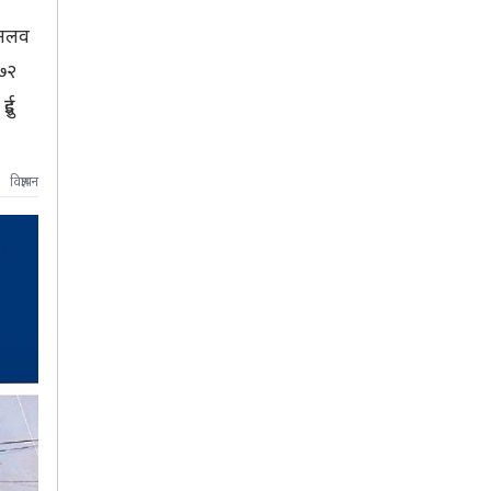
शमलव
७२
ुई
विज्ञापन