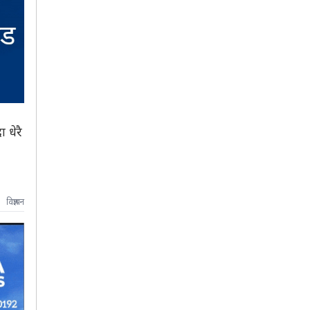
 धेरै
विज्ञापन