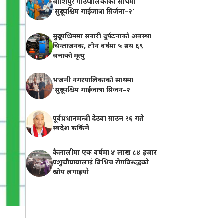
जोशिपुर गाउँपालिकाको साथमा
‘सुदूरपश्चिम गाईजात्रा सिर्जना–२’
सुदूरपश्चिममा सवारी दुर्घटनाको अवस्था
चिन्ताजनक, तीन वर्षमा ५ सय ६९
जनाको मृत्यु
भजनी नगरपालिकाको साथमा
‘सुदूरपश्चिम गाईजात्रा सिजन–२
पूर्वप्रधानमन्त्री देउवा साउन २६ गते
स्वदेश फर्किने
कैलालीमा एक वर्षमा ४ लाख ८४ हजार
पशुचौपायालाई विभिन्न रोगविरुद्धको
खोप लगाइयाे