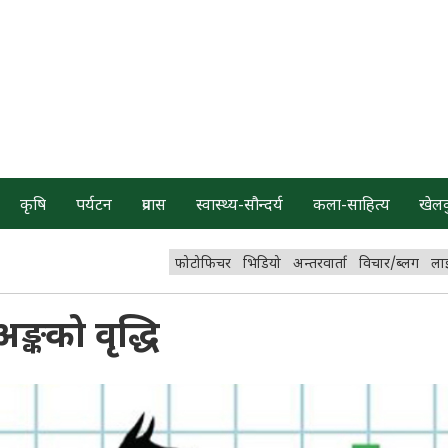
कृषि
पर्यटन
प्रवास
स्वास्थ्य-सौन्दर्य
कला-साहित्य
खेल
फोटोफिचर
भिडियो
अन्तरवार्ता
विचार/ब्लग
ला
ङ्कको वृद्धि